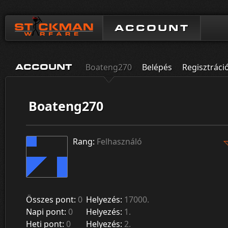
ACCOUNT
Boateng270
Belépés
Regisztráci
ACCOUNT
Boateng270
Rang:
Felhasználó
Összes pont:
0
Helyezés:
17000.
Napi pont:
0
Helyezés:
1.
Heti pont:
0
Helyezés:
2.