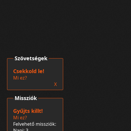
Szövetségek
Csekkold le!
Mi ez?
X
Missziók
Gyűjts killt!
Mi ez?
Felvehető missziók:
Napi: 3