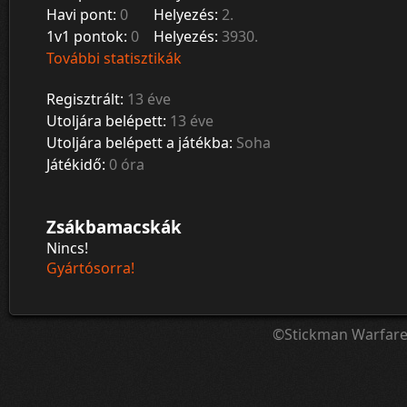
Havi pont:
0
Helyezés:
2.
1v1 pontok:
0
Helyezés:
3930.
További statisztikák
Regisztrált:
13 éve
Utoljára belépett:
13 éve
Utoljára belépett a játékba:
Soha
Játékidő:
0 óra
Zsákbamacskák
Nincs!
Gyártósorra!
©Stickman Warfar