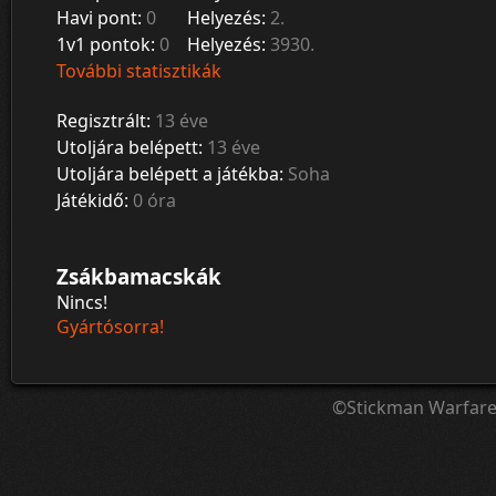
Havi pont:
0
Helyezés:
2.
1v1 pontok:
0
Helyezés:
3930.
További statisztikák
Regisztrált:
13 éve
Utoljára belépett:
13 éve
Utoljára belépett a játékba:
Soha
Játékidő:
0 óra
Zsákbamacskák
Nincs!
Gyártósorra!
©Stickman Warfar