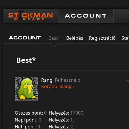
ACCOUNT
Best*
Belépés
Regisztráció
Sta
ACCOUNT
Best*
Rang:
Felhasználó
Korábbi klánjai
Összes pont:
0
Helyezés:
17000.
Napi pont:
0
Helyezés:
1.
Heti pont:
0
Helyezés:
2.