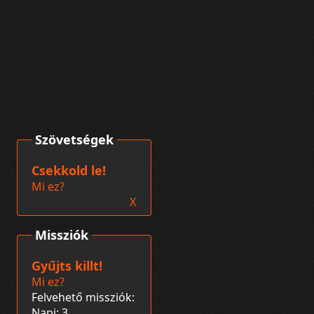
Szövetségek
Csekkold le!
Mi ez?
X
Missziók
Gyűjts killt!
Mi ez?
Felvehető missziók:
Napi: 3