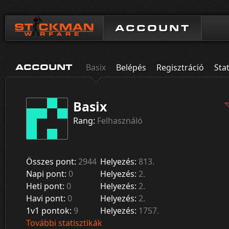
ACCOUNT
Basix
Belépés
Regisztráció
Stat
ACCOUNT
Basix
Rang:
Felhasználó
Összes pont:
2944
Helyezés:
813.
Napi pont:
0
Helyezés:
2.
Heti pont:
0
Helyezés:
2.
Havi pont:
0
Helyezés:
2.
1v1 pontok:
9
Helyezés:
1757.
További statisztikák