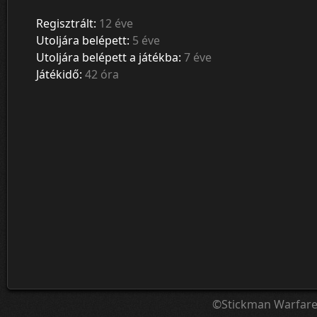
Regisztrált:
12 éve
Utoljára belépett:
5 éve
Utoljára belépett a játékba:
7 éve
Játékidő:
42 óra
©Stickman Warfar