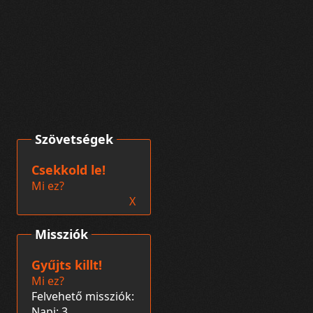
Szövetségek
Csekkold le!
Mi ez?
X
Missziók
Gyűjts killt!
Mi ez?
Felvehető missziók:
Napi: 3