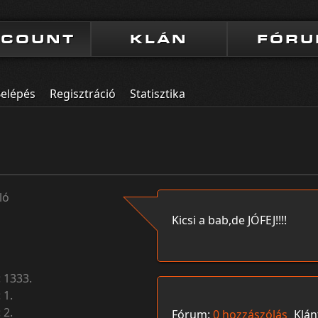
CCOUNT
KLÁN
FÓR
elépés
Regisztráció
Statisztika
ló
Kicsi a bab,de JÓFEJ!!!!
:
1333.
:
1.
:
2.
Fórum:
0 hozzászólás
Klán