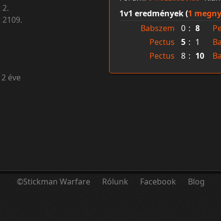
:
2.
1v1 eredmények (
1 megny
:
2109.
Babszem
0
:
8
Pe
Pectus
5
:
1
B
Pectus
8
:
10
B
12 éve
©Stickman Warfare
Rólunk
Facebook
Blog