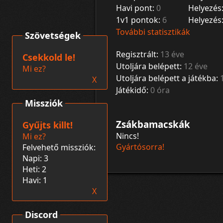
Havi pont:
0
Helyezés
1v1 pontok:
6
Helyezés
További statisztikák
Szövetségek
Regisztrált:
13 éve
Csekkold le!
Utoljára belépett:
12 éve
Mi ez?
Utoljára belépett a játékba:
X
Játékidő:
0 óra
Missziók
Zsákbamacskák
Gyűjts killt!
Nincs!
Mi ez?
Gyártósorra!
Felvehető missziók:
Napi: 3
Heti: 2
Havi: 1
X
Discord