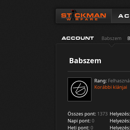
A
Babszem
B
ACCOUNT
Babszem
Rang:
Felhaszná
Korábbi klánjai
Összes pont:
1373
Helyezés
Napi pont:
0
Helyezés
Heti pont:
0
Helyezés