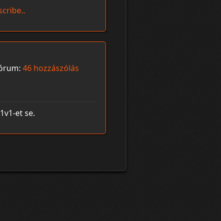
cribe..
órum:
46 hozzászólás
1v1-et se.