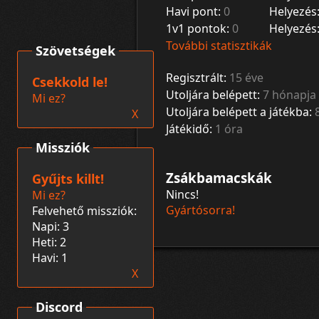
Havi pont:
0
Helyezés
1v1 pontok:
0
Helyezés
További statisztikák
Szövetségek
Regisztrált:
15 éve
Csekkold le!
Utoljára belépett:
7 hónapja
Mi ez?
Utoljára belépett a játékba:
X
Játékidő:
1 óra
Missziók
Zsákbamacskák
Gyűjts killt!
Nincs!
Mi ez?
Gyártósorra!
Felvehető missziók:
Napi: 3
Heti: 2
Havi: 1
X
Discord