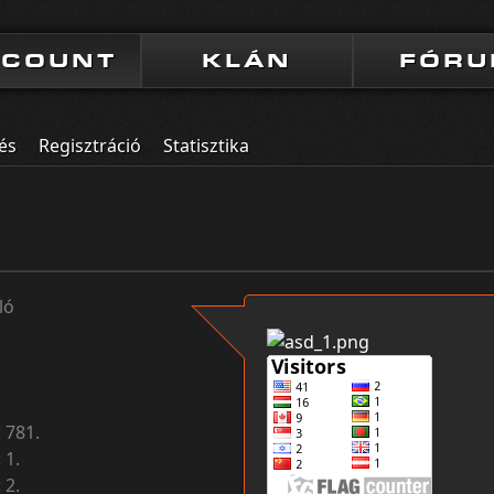
CCOUNT
KLÁN
FÓR
és
Regisztráció
Statisztika
ló
:
781.
:
1.
:
2.