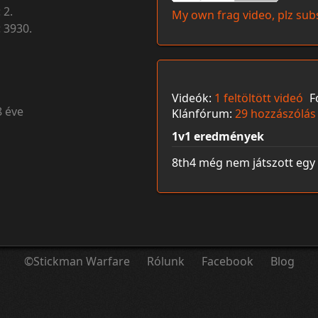
:
2.
My own frag video, plz subs
:
3930.
Videók:
1 feltöltött videó
F
8 éve
Klánfórum:
29 hozzászólás
1v1 eredmények
8th4 még nem játszott egy 
©Stickman Warfare
Rólunk
Facebook
Blog