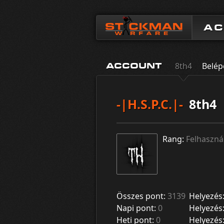
A
8th4
Belép
ACCOUNT
-|H.S.P.C.|-
8th4
Rang:
Felhaszná
Összes pont:
3139
Helyezés
Napi pont:
0
Helyezés
Heti pont:
0
Helyezés