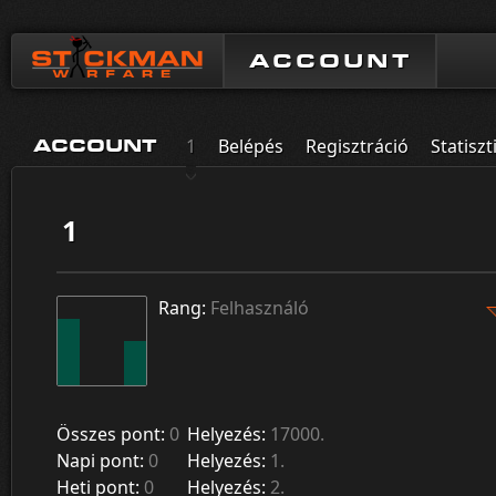
ACCOUNT
1
Belépés
Regisztráció
Statiszt
ACCOUNT
1
Rang:
Felhasználó
Összes pont:
0
Helyezés:
17000.
Napi pont:
0
Helyezés:
1.
Heti pont:
0
Helyezés:
2.