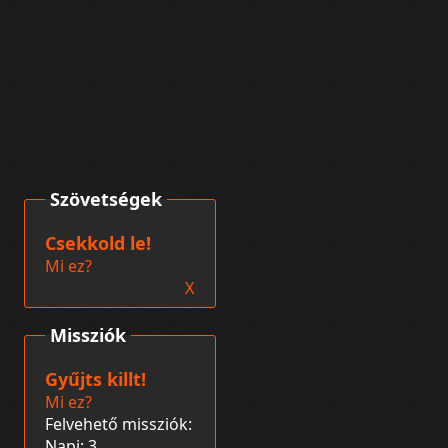
Szövetségek
Csekkold le!
Mi ez?
X
Missziók
Gyűjts killt!
Mi ez?
Felvehető missziók:
Napi: 3