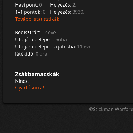
Havi pont:
0
Helyezés:
2.
1v1 pontok:
0
Helyezés:
3930.
További statisztikák
Regisztrált:
12 éve
Utoljára belépett:
Soha
Utoljára belépett a játékba:
11 éve
Játékidő:
0 óra
Zsákbamacskák
Nincs!
Gyártósorra!
©Stickman Warfar