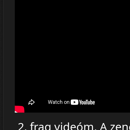
2. frag videóm. A ze