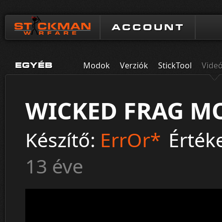
ACCOUNT
Modok
Verziók
StickTool
Vide
EGYÉB
WICKED FRAG M
Készítő:
ErrOr*
Értéke
13 éve