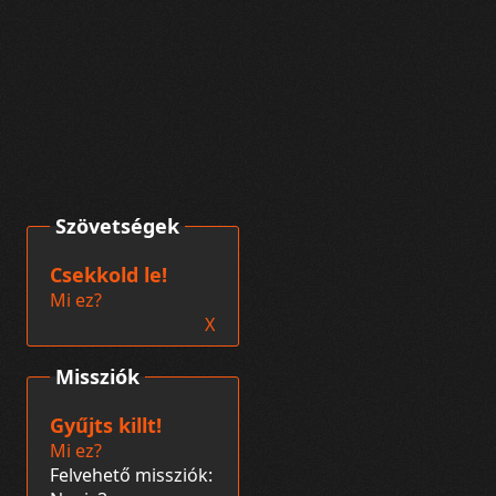
Szövetségek
Csekkold le!
Mi ez?
X
Missziók
Gyűjts killt!
Mi ez?
Felvehető missziók: