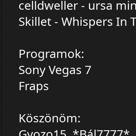
celldweller - ursa mi
Skillet - Whispers In
Programok:
Sony Vegas 7
Fraps
Köszönöm:
Gyozo15, *Bál7777*