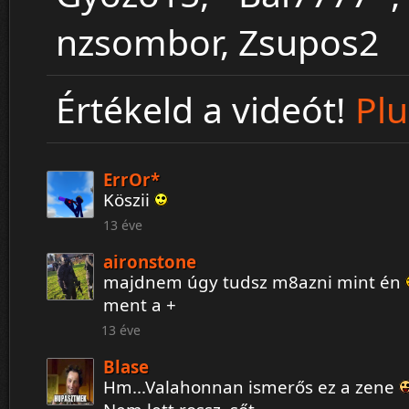
nzsombor, Zsupos2
Értékeld a videót!
Plu
ErrOr*
Köszii
13 éve
aironstone
majdnem úgy tudsz m8azni mint én
ment a +
13 éve
Blase
Hm...Valahonnan ismerős ez a zene