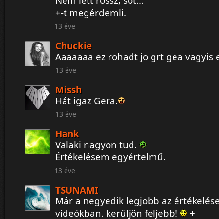
Nem lett rossz, sőt...
+-t megérdemli.
13 éve
Chuckie
Aaaaaaa ez rohadt jo grt gea vagyis 
13 éve
Missh
Hát igaz Gera.
13 éve
Hank
Valaki nagyon tud.
Értékelésem egyértelmű.
13 éve
TSUNAMI
Már a negyedik legjobb az értékelése
videókban. kerüljön feljebb!
+