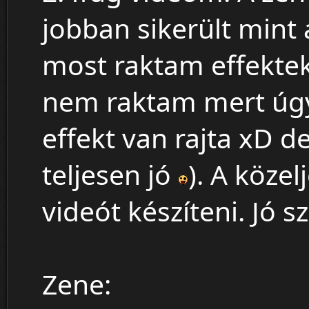
jobban sikerült mint
most raktam effekteke
nem raktam mert úgy
effekt van rajta xD 
teljesen jó
). A köze
videót készíteni. Jó 
Zene: