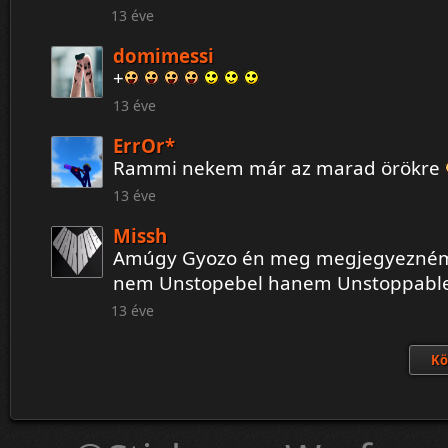
13 éve
domimessi
+
13 éve
ErrOr*
Rammi nekem már az marad örökre
13 éve
Missh
Amúgy Gyozo én meg megjegyezném
nem Unstopebel hanem Unstoppabl
13 éve
Kö