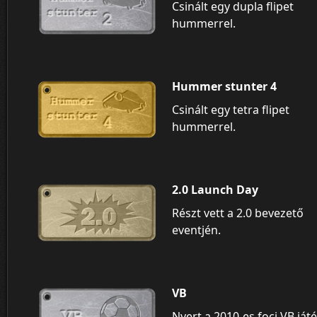
Csinált egy dupla flipet
hummerrel.
Hummer stunter 4
Csinált egy tetra flipet
hummerrel.
2.0 Launch Day
Részt vett a 2.0 bevezető
eventjén.
VB
Nyert a 2010-es foci VB ját