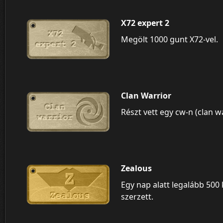
X72 expert 2
Megölt 1000 gunt X72-vel.
Clan Warrior
Részt vett egy cw-n (clan w
Zealous
Egy nap alatt legalább 500 k
szerzett.