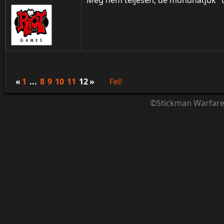
Még nem teljesen, de mondhatjuk "ú
«
1
...
8
9
10
11
12
»
Fel!
©Stickman Warfar