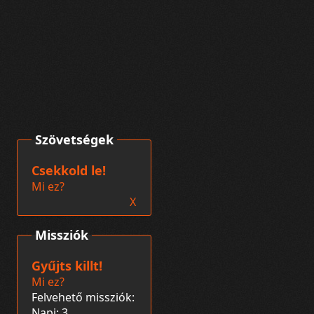
Szövetségek
Csekkold le!
Mi ez?
X
Missziók
Gyűjts killt!
Mi ez?
Felvehető missziók:
Napi: 3