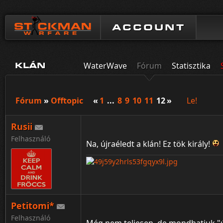
ACCOUNT
WaterWave
Fórum
Statisztika
KLÁN
Fórum
»
Offtopic
«
1
...
8
9
10
11
12
»
Le!
Rusii
Felhasználó
Na, újraéledt a klán! Ez tök király!
Petitomi*
Felhasználó