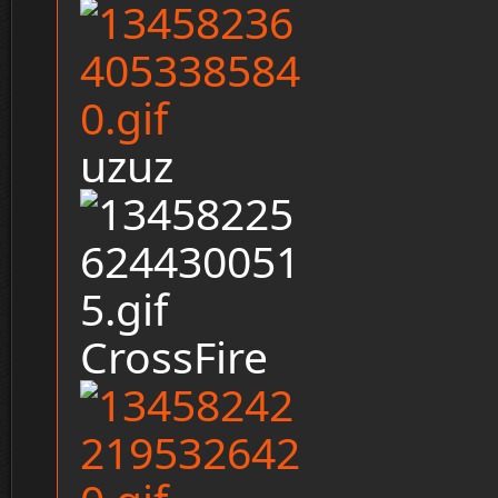
uzuz
CrossFire