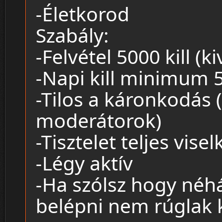
-Életkorod
Szabály:
-Felvétel 5000 kill (ki
-Napi kill minimum 5
-Tilos a káronkodás (
moderátorok)
-Tisztelet teljes vise
-Légy aktív
-Ha szólsz hogy néh
belépni nem rúglak 