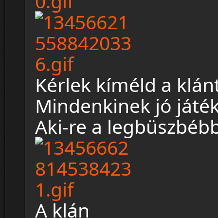
Kérlek kíméld a klán
Mindenkinek jó játék
Aki-re a legbüszbéb
A klán