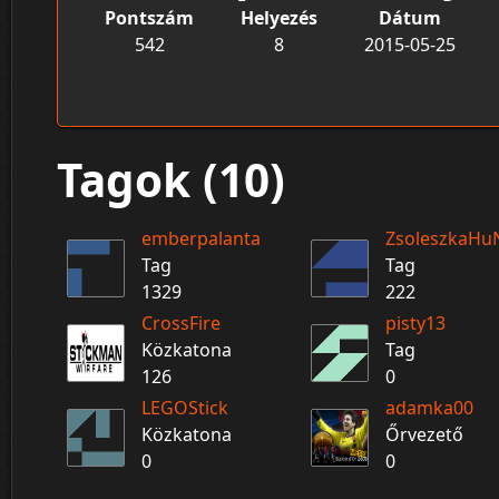
Pontszám
Helyezés
Dátum
542
8
2015-05-25
Tagok (10)
emberpalanta
ZsoleszkaHu
Tag
Tag
1329
222
CrossFire
pisty13
Közkatona
Tag
126
0
LEGOStick
adamka00
Közkatona
Őrvezető
0
0