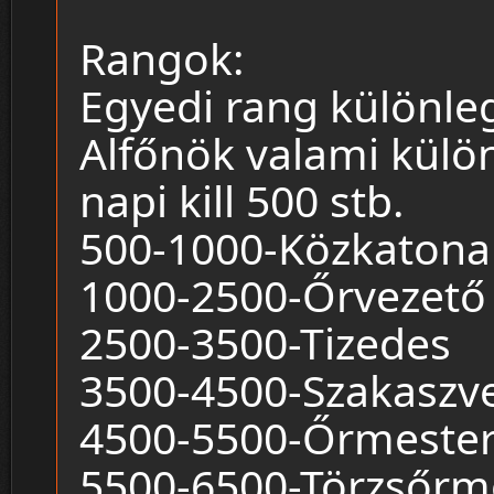
Rangok:
Egyedi rang különle
Alfőnök valami különl
napi kill 500 stb.
500-1000-Közkatona
1000-2500-Őrvezető
2500-3500-Tizedes
3500-4500-Szakaszv
4500-5500-Őrmeste
5500-6500-Törzsőrm