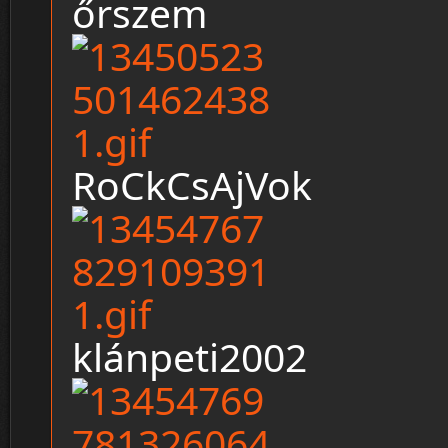
őrszem
RoCkCsAjVok
klánpeti2002