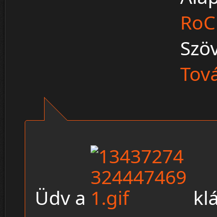
RoC
Szö
Tová
Üdv a
kl