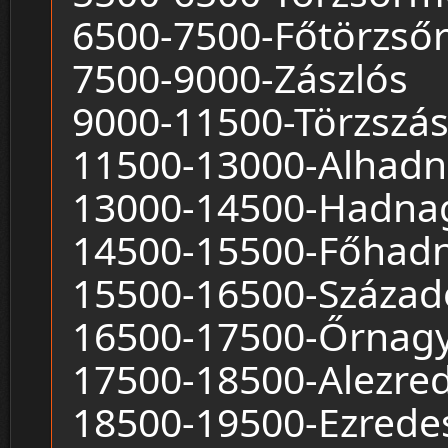
6500-7500-Főtörzső
7500-9000-Zászlós
9000-11500-Törzszás
11500-13000-Alhad
13000-14500-Hadna
14500-15500-Főhad
15500-16500-Század
16500-17500-Őrnag
17500-18500-Alezre
18500-19500-Ezrede