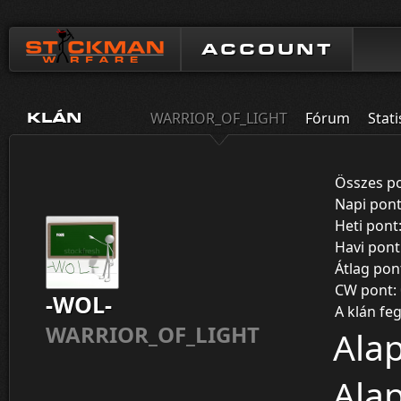
ACCOUNT
WARRIOR_OF_LIGHT
Fórum
Stati
KLÁN
Összes p
Napi pon
Heti pont
Havi pont
Átlag pon
CW pont:
-WOL-
A klán fe
WARRIOR_OF_LIGHT
Alap
Alap