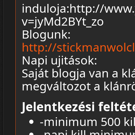
induloja:http://ww
v=jyMd2BYt_zo
Blogunk:
http://stickmanwolc
Napi ujitások:
Saját blogja van a k
megváltozot a klánrö
Jelentkezési feltét
-minimum 500 kil
-napi kill minimum