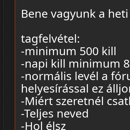
Bene vagyunk a heti
tagfelvétel:
-minimum 500 kill
-napi kill minimum 80
-normális levél a fó
helyesírással ez állj
-Miért szeretnél csa
-Teljes neved
-Hol élsz