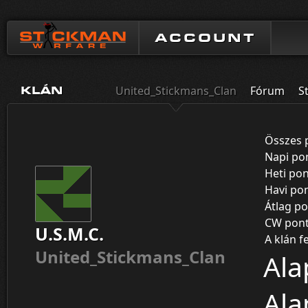
ACCOUNT
United_Stickmans_Clan
Fórum
S
KLÁN
Összes 
Napi po
Heti po
Havi po
Átlag p
CW pon
U.S.M.C.
A klán f
United_Stickmans_Clan
Ala
Ala