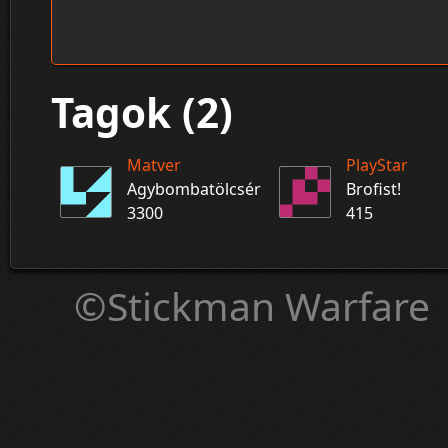
Tagok (2)
Matver
PlayStar
Agybombatölcsér
Brofist!
3300
415
©Stickman Warfare