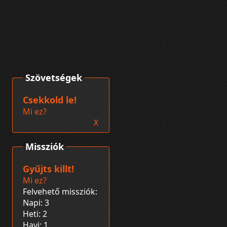
Szövetségek
Csekkold le!
Mi ez?
X
Missziók
Gyűjts killt!
Mi ez?
Felvehető missziók:
Napi: 3
Heti: 2
Havi: 1