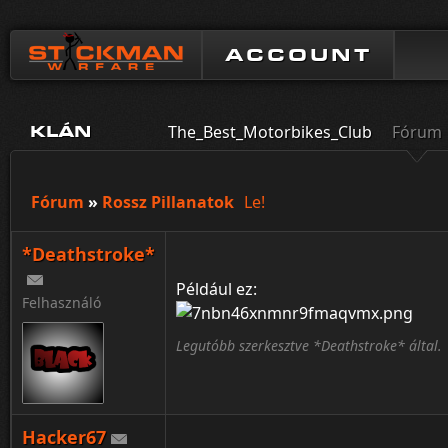
ACCOUNT
The_Best_Motorbikes_Club
Fórum
KLÁN
Fórum
»
Rossz Pillanatok
Le!
*Deathstroke*
Például ez:
Felhasználó
Legutóbb szerkesztve *Deathstroke* által.
Hacker67