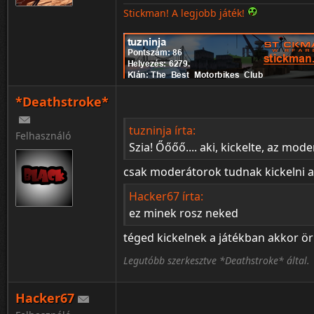
Stickman! A legjobb játék!
*Deathstroke*
tuzninja írta:
Felhasználó
Szia! Őőőő.... aki, kickelte, az mode
csak moderátorok tudnak kickelni a
Hacker67 írta:
ez minek rosz neked
téged kickelnek a játékban akkor ör
Legutóbb szerkesztve *Deathstroke* által.
Hacker67