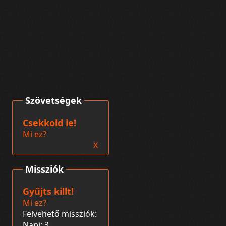
Szövetségek
Csekkold le!
Mi ez?
X
Missziók
Gyűjts killt!
Mi ez?
Felvehető missziók:
Napi: 3