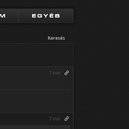
UM
EGYÉB
Keresés
7 éve
7 éve