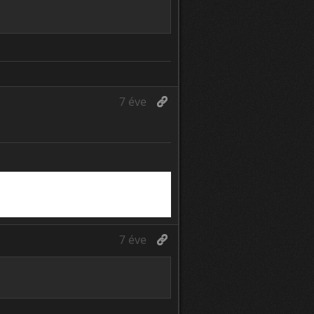
7 éve
7 éve