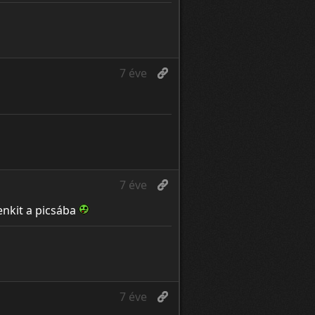
7 éve
7 éve
enkit a picsába
7 éve