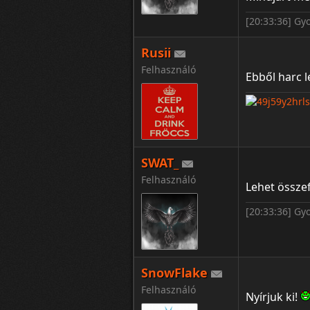
[20:33:36] Gy
Rusii
Felhasználó
Ebből harc l
SWAT_
:Q
Felhasználó
Lehet össze
[20:33:36] Gy
SnowFlake
Felhasználó
Nyírjuk ki!