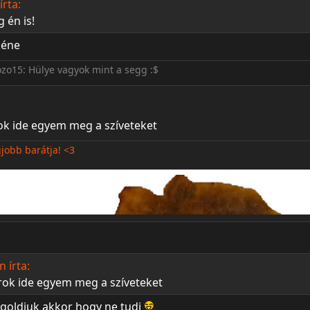
rta:
 én is!
kéne
ozo15: Hülye vagyok mint a segg :$
rok ide egyem meg a szíveteket
gjobb barátja! <3
 írta:
írok ide egyem meg a szíveteket
goldjuk akkor hogy ne tudj