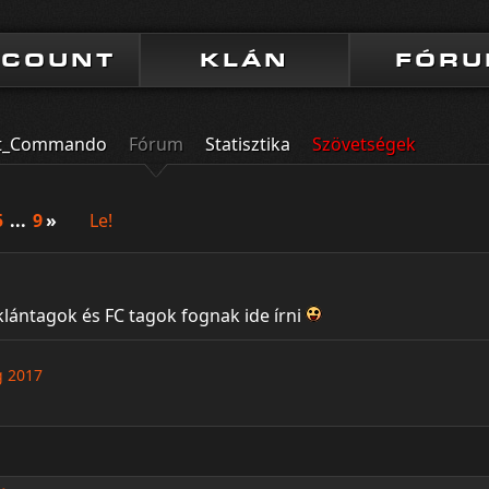
CCOUNT
KLÁN
FÓR
it_Commando
Fórum
Statisztika
Szövetségek
5
...
9
»
Le!
klántagok és FC tagok fognak ide írni
g 2017