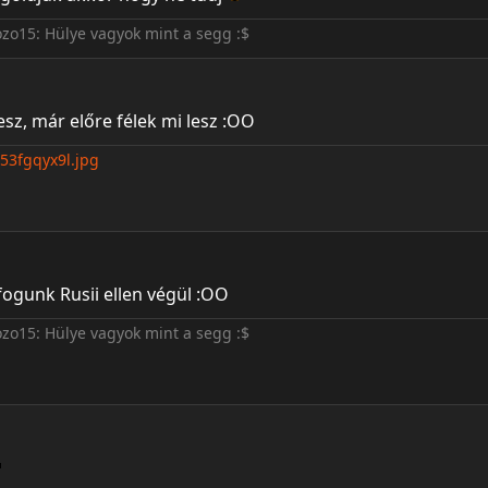
ozo15: Hülye vagyok mint a segg :$
esz, már előre félek mi lesz :OO
fogunk Rusii ellen végül :OO
ozo15: Hülye vagyok mint a segg :$