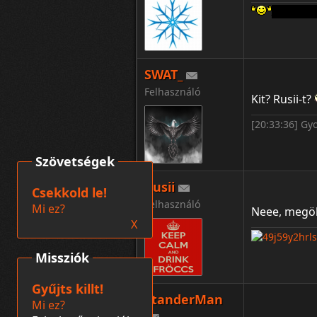
Aki a FER
SWAT_
Felhasználó
Kit? Rusii-t?
[20:33:36] Gy
Szövetségek
Rusii
Csekkold le!
Felhasználó
Mi ez?
Neee, megöl
X
Missziók
Gyűjts killt!
StanderMan
Mi ez?