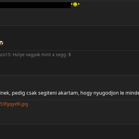
RARIT szereti rossz ember nem lehet!
ozo15: Hülye vagyok mint a segg :$
nek, pedig csak segiteni akartam, hogy nyugodjon le mind