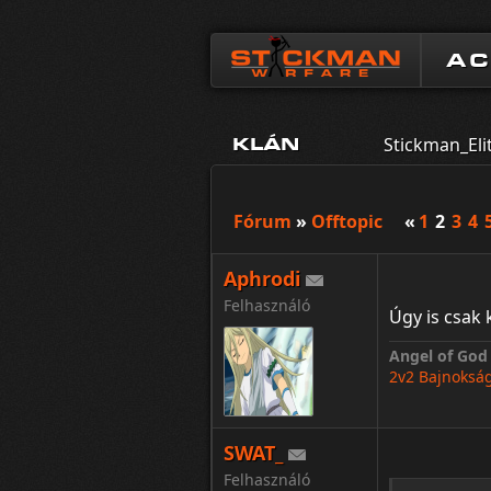
A
Stickman_El
KLÁN
Fórum
»
Offtopic
«
1
2
3
4
Aphrodi
Felhasználó
Úgy is csak 
Angel of God
2v2 Bajnoksá
SWAT_
Felhasználó