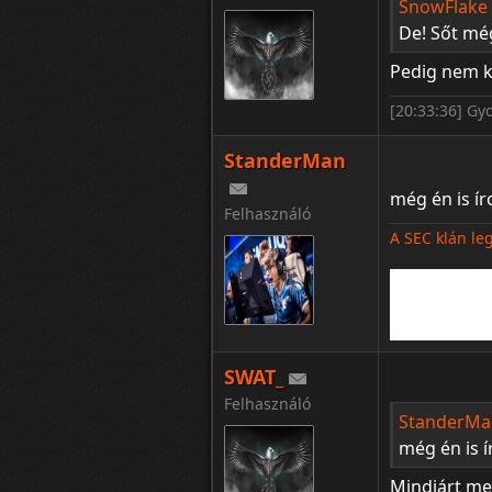
SnowFlake í
De! Sőt még
Pedig nem 
[20:33:36] Gy
StanderMan
még én is í
Felhasználó
A SEC klán le
SWAT_
Felhasználó
StanderMan
még én is 
Mindjárt me