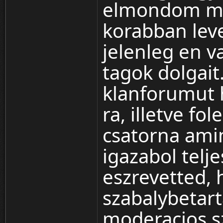
elmondom mi
korabban leve
jelenleg en v
tagok dolgait
klanforumut 
ra, illetve fo
csatorna ami
igazabol tel
eszrevetted, 
szabalybetart
moderacios s