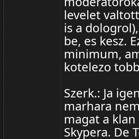
moderatoroka
levelet valto
is a dologrol)
be, es kesz. E
minimum, am
kotelezo tobb
Szerk.: Ja ig
marhara nem 
magat a klan e
Skypera. De T