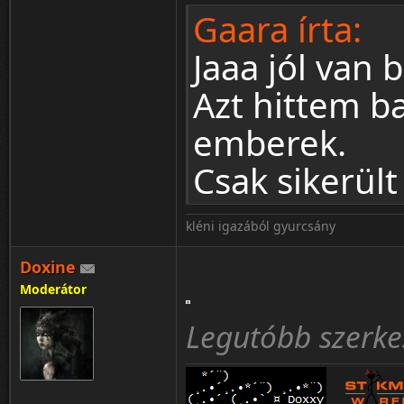
Gaara írta:
Jaaa jól van 
Azt hittem b
emberek.
Csak sikerül
kléni igazából gyurcsány
Doxine
Moderátor
Legutóbb szerkes