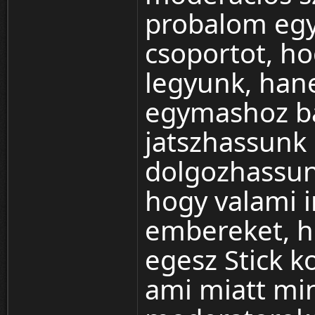
probalom egyb
csoportot, h
legyunk, han
egymashoz ba
jatszhassunk 
dolgozhassun
hogy valami i
embereket, h
egesz Stick k
ami miatt mi