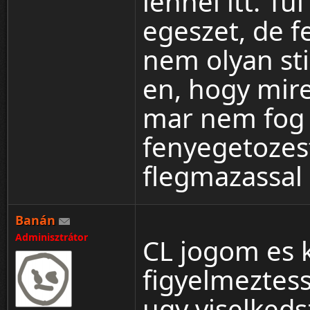
lennel itt. T
egeszet, de 
nem olyan sti
en, hogy mire
mar nem fog 
fenyegetozest
flegmazassal 
Banán
Adminisztrátor
CL jogom es 
figyelmeztess
ugy viselkedsz