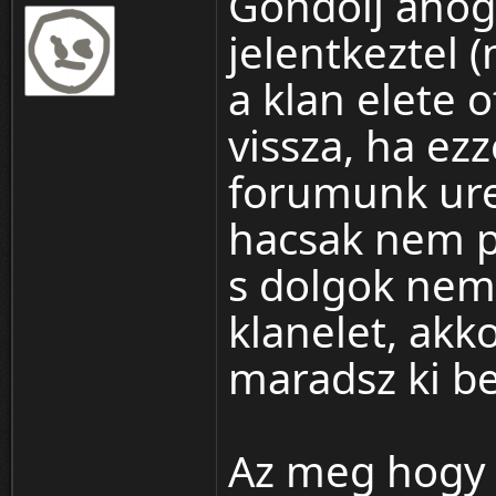
Gondolj ahog
jelentkeztel
a klan elete o
vissza, ha ez
forumunk ures
hacsak nem p
s dolgok nem
klanelet, akk
maradsz ki be
Az meg hogy