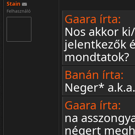
Stain
Felhasználó
Gaara írta:
Nos akkor ki/
jelentkezők é
mondtatok?
Banán írta:
Neger* a.k.a.
Gaara írta:
na asszongy
négert megh