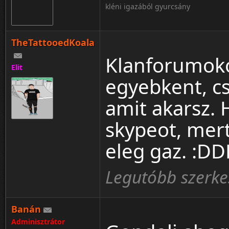
kléni igazából gyurcsány
TheTattooedKoala
Klanforumoko
Elit
egyebkent, csa
amit akarsz. 
skypeot, mer
eleg gaz. :
Legutóbb szerke
Banán
Adminisztrátor