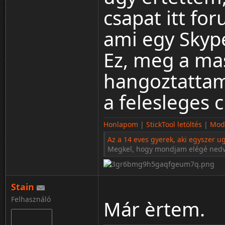
csapat itt for
ami egy Skype
Ez, meg a ma
hangoztattam
a felesleges 
Honlapom
|
StickTool letöltés
|
Modo
Az a 14 eves gyerek, aki egyszer ug
Megkel, hogy mondjam elégé ned
Stain
Felhasználó
Már èrtem.