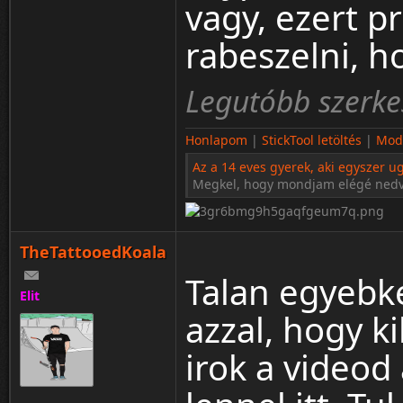
vagy, ezert p
rabeszelni, h
Legutóbb szerke
Honlapom
|
StickTool letöltés
|
Modo
Az a 14 eves gyerek, aki egyszer ug
Megkel, hogy mondjam elégé ned
TheTattooedKoala
Talan egyebk
Elit
azzal, hogy 
irok a videod