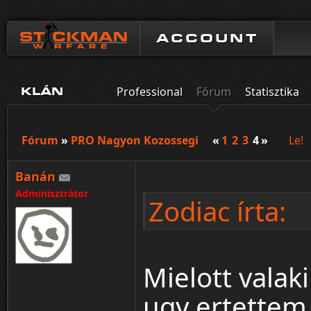
ACCOUNT
Professional
Fórum
Statisztika
KLÁN
Fórum
»
PRO Nagyon Kozossegi
«
1
2
3
4
»
Le!
Banán
Adminisztrátor
Zodiac írta:
Mielott valak
ugy ertettem