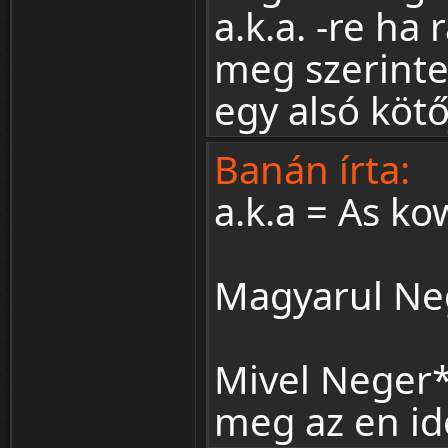
a.k.a. -re h
meg szerinte
egy alsó kötő
Banán írta:
a.k.a = As ko
Magyarul Ne
Mivel Neger*
meg az en i