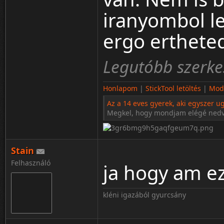
iranyombol le
ergo erthete
Legutóbb szerke
Honlapom
|
StickTool letöltés
|
Modo
Az a 14 eves gyerek, aki egyszer ug
Megkel, hogy mondjam elégé ned
Stain
Felhasználó
ja hogy am ez
kléni igazából gyurcsány