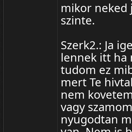
mikor neked 
szinte.
Szerk2.: Ja i
lennek itt h
tudom ez mib
mert Te hivta
nem kovetem 
vagy szamomra
nyugodtan me
van. Nem is b