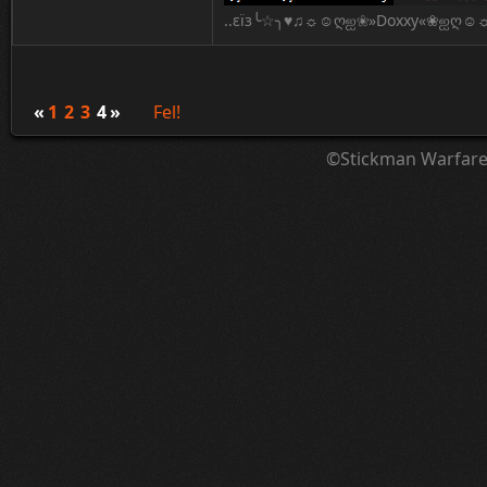
..εïз╰☆╮♥♫☼☺ღஐ❀»Doxxy«❀ஐღ☺☼
«
1
2
3
4
»
Fel!
©Stickman Warfar