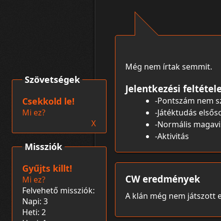
Még nem írtak semmit.
Szövetségek
Jelentkezési feltétel
Csekkold le!
-Pontszám nem s
Mi ez?
-Játéktudás első
X
-Normális magavi
-Aktivitás
Missziók
Gyűjts killt!
CW eredmények
Mi ez?
Felvehető missziók:
A klán még nem játszott e
Napi: 3
Heti: 2