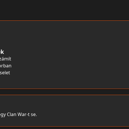
ek
zámít
sorban
selet
gy Clan War-t se.