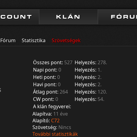
CCOUNT
KLÁN
FÓR
Fórum
Statisztika
Szövetségek
Összes pont:
527
Helyezés:
278.
Napi pont:
0
Helyezés:
1.
Heti pont:
0
Helyezés:
2.
Havi pont:
0
Helyezés:
2.
s
Átlag pont:
264
Helyezés:
120.
CW pont:
0
Helyezés:
54.
A klán fegyverei:
Alapítva:
11 éve
Alapító:
C72
Szövetség:
Nincs
További statisztikák