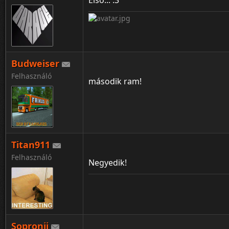
Első... :3
Budweiser
Felhasználó
második ram!
Titan911
Felhasználó
Negyedik!
Sopronii