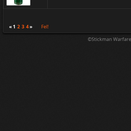
«
1
2
3
4
»
Fel!
©Stickman Warfar