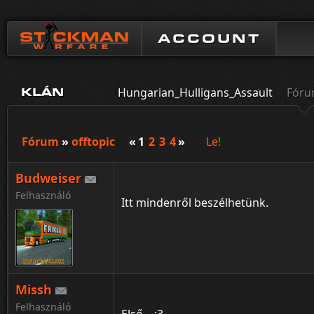
ACCOUNT
Hungarian_Hulligans_Assault
Fór
KLÁN
Fórum
»
offtopic
«
1
2
3
4
»
Le!
Budweiser
Felhasználó
Itt mindenről beszélhetünk.
Missh
Felhasználó