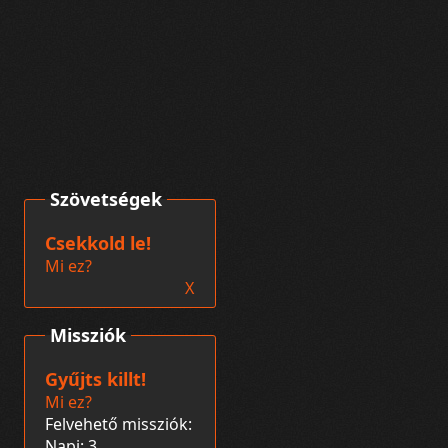
Szövetségek
Csekkold le!
Mi ez?
X
Missziók
Gyűjts killt!
Mi ez?
Felvehető missziók:
Napi: 3