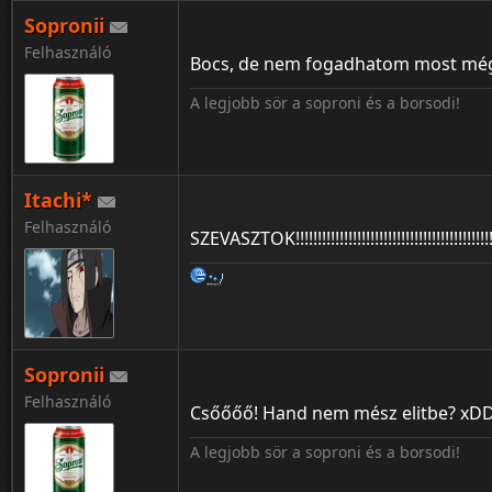
Sopronii
Felhasználó
Bocs, de nem fogadhatom most még
A legjobb sör a soproni és a borsodi!
Itachi*
Felhasználó
SZEVASZTOK!!!!!!!!!!!!!!!!!!!!!!!!!!!!!!!!!!!!!!!!!!!!!!!!
Sopronii
Felhasználó
Csőőőő! Hand nem mész elitbe? xD
A legjobb sör a soproni és a borsodi!