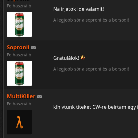
Felhasználó
Na irjatok ide valamit!
A legjobb sör a soproni és a borsodi!
Sopronii
Felhasználó
Gratulálok!
A legjobb sör a soproni és a borsodi!
MultiKiller
Felhasználó
kíhívtunk titeket CW-re beírtam egy 