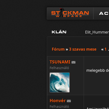
A
Elit_Hummer_
KLÁN
Fórum
»
3 szavas mese
«
1
TSUNAMI
Felhasználó
melegebb dé
Honvér
Felhasználó