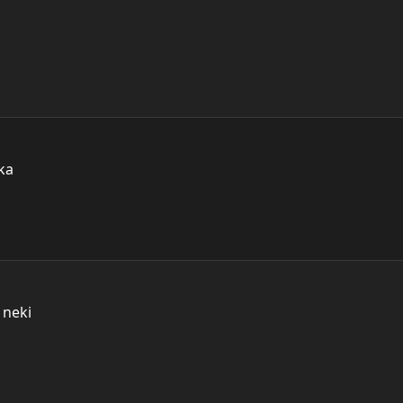
ka
 neki