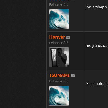
Felhasználó
jön a télapó
Honvér
Felhasználó
meg a jézus
TSUNAMI
Felhasználó
és csinálnak