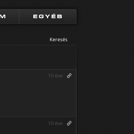
UM
EGYÉB
Keresés
10 éve
10 éve