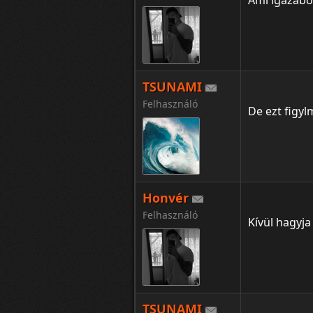
Ami igazábó
TSUNAMI
Felhasználó
De ezt figy
Honvér
Felhasználó
Kívül hagyja
TSUNAMI