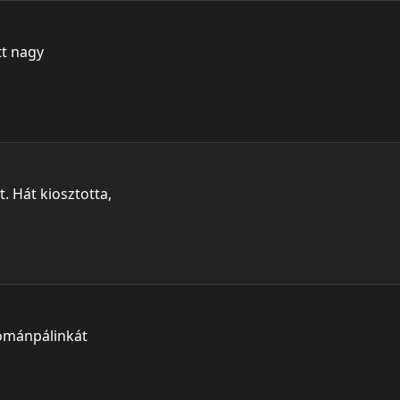
tt nagy
. Hát kiosztotta,
ománpálinkát