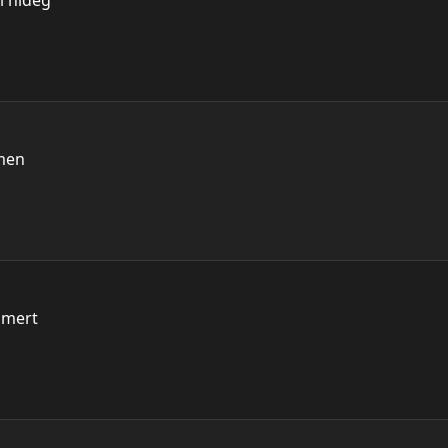
l hideg
lmen
 mert