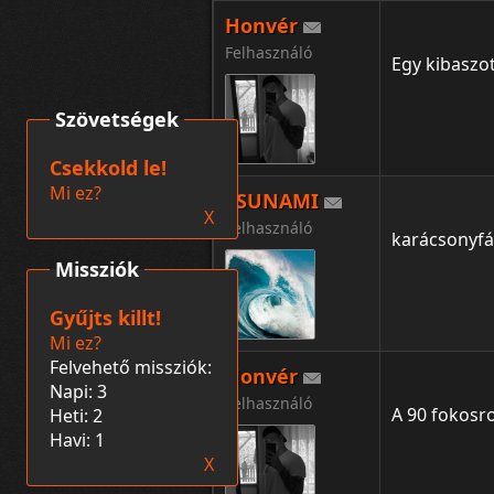
Honvér
Felhasználó
Egy kibaszo
Szövetségek
Csekkold le!
Mi ez?
TSUNAMI
X
Felhasználó
karácsonyfát
Missziók
Gyűjts killt!
Mi ez?
Felvehető missziók:
Honvér
Napi: 3
Felhasználó
A 90 fokosr
Heti: 2
Havi: 1
X