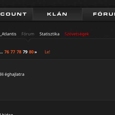
CCOUNT
KLÁN
FÓR
Atlantis
Fórum
Statisztika
Szövetségek
...
76
77
78
79
80
»
Le!
li éghajlatra