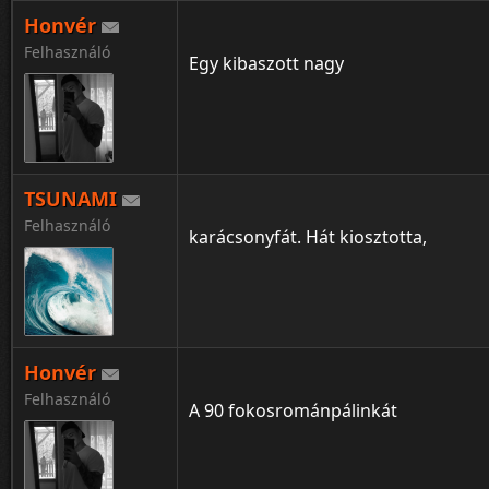
Honvér
Felhasználó
Egy kibaszott nagy
TSUNAMI
Felhasználó
karácsonyfát. Hát kiosztotta,
Honvér
Felhasználó
A 90 fokosrománpálinkát