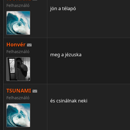
Felhasználó
jön a télapó
Honvér
Felhasználó
meg a jézuska
TSUNAMI
Felhasználó
és csinálnak neki