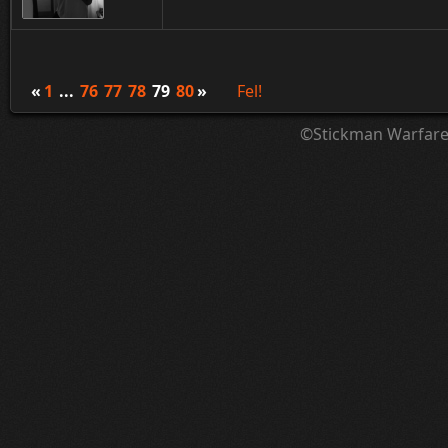
«
1
...
76
77
78
79
80
»
Fel!
©Stickman Warfar