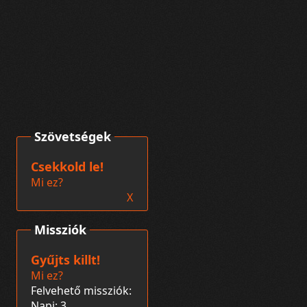
Szövetségek
Csekkold le!
Mi ez?
X
Missziók
Gyűjts killt!
Mi ez?
Felvehető missziók:
Napi: 3