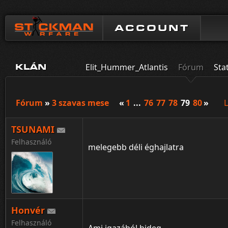
ACCOUNT
Elit_Hummer_Atlantis
Fórum
Sta
KLÁN
Fórum
»
3 szavas mese
«
1
...
76
77
78
79
80
»
L
TSUNAMI
Felhasználó
melegebb déli éghajlatra
Honvér
Felhasználó