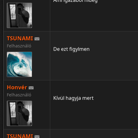
Ami igazából hideg
TSUNAMI
Felhasználó
De ezt figylmen
Honvér
Felhasználó
Kívül hagyja mert
TSUNAMI