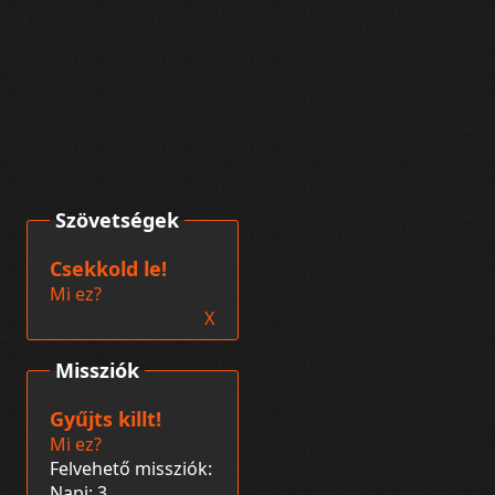
Szövetségek
Csekkold le!
Mi ez?
X
Missziók
Gyűjts killt!
Mi ez?
Felvehető missziók:
Napi: 3