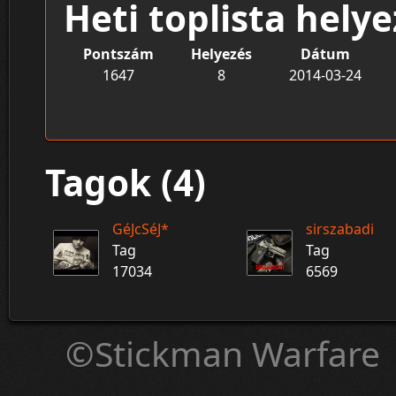
Heti toplista hely
Pontszám
Helyezés
Dátum
1647
8
2014-03-24
Tagok (4)
GéJcSéJ*
sirszabadi
Tag
Tag
17034
6569
©Stickman Warfare