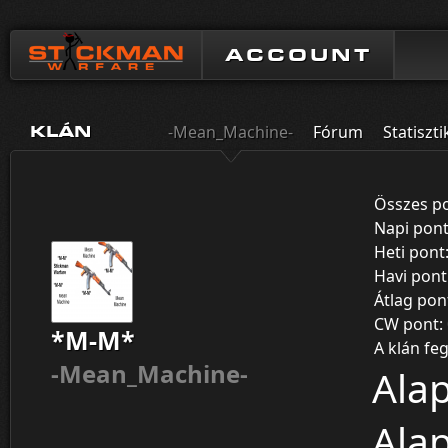
ACCOUNT
-Mean_Machine-
Fórum
Statiszti
KLÁN
Összes p
Napi pon
Heti pont
Havi pont
Átlag pon
CW pont:
*M-M*
A klán feg
-Mean_Machine-
Alap
Alap