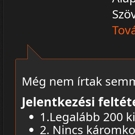
Szö
Tová
Még nem írtak semm
Jelentkezési feltét
1.Legalább 200 kil
2. Nincs káromko