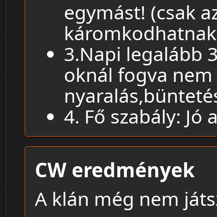
egymást! (csak 
káromkodhatnak 
3.Napi legalább 3
oknál fogva nem t
nyaralás,büntetés
4. Fő szabály: Jó 
CW eredmények
A klán még nem játsz