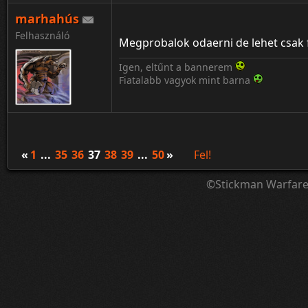
marhahús
Felhasználó
Megprobalok odaerni de lehet csak f
Igen, eltűnt a bannerem
Fiatalabb vagyok mint barna
«
1
...
35
36
37
38
39
...
50
»
Fel!
©Stickman Warfar