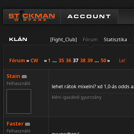
ACCOUNT
[Fight_Club]
Fórum
Statisztika
KLÁN
Fórum
»
CW
«
1
...
35
36
37
38
39
...
50
»
Le!
Stain
Felhasználó
lehet rátok mixelni? xd 1,0-ás odds a
kléni igazából gyurcsány
Faster
Felhasználó