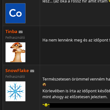
lesz... (az oka a rossz hír amit írtam
Tinba
Felhasználó
Ha nem lennénk meg és az időpont f
SnowFlake
Felhasználó
Természetesen örömmel venném ha 
Körlevélben is írta az időpont később
mint ahogy az előzetesen jeleztem.
Aki a FERRARIT szereti rossz ember ne