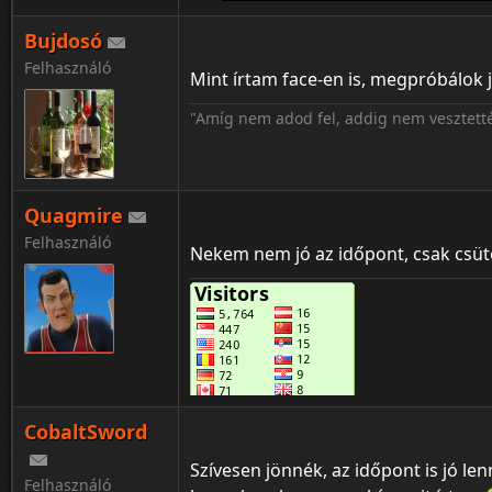
Bujdosó
Felhasználó
Mint írtam face-en is, megpróbálok
"Amíg nem adod fel, addig nem vesztetté
Quagmire
Felhasználó
Nekem nem jó az időpont, csak csütö
CobaltSword
Szívesen jönnék, az időpont is jó le
Felhasználó