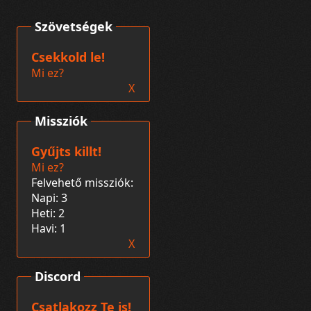
Szövetségek
Csekkold le!
Mi ez?
X
Missziók
Gyűjts killt!
Mi ez?
Felvehető missziók:
Napi: 3
Heti: 2
Havi: 1
X
Discord
Csatlakozz Te is!