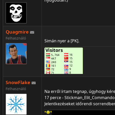
nyugodtan:)
Quagmire
Felhasználó
Simán nyer a [PK].
SnowFlake
Felhasználó
Na erről írtam tegnap, úgyhogy kér
17 perce - Stickman_Elit_Commando k
Jelentkezéseket időrendi sorrendben
Aki a FERRARIT szereti rossz ember ne