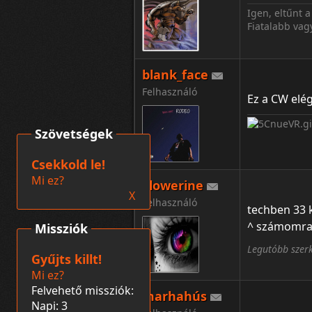
Igen, eltűnt
Fiatalabb va
blank_face
Felhasználó
Ez a CW elé
Szövetségek
Csekkold le!
Mi ez?
Flowerine
X
Felhasználó
techben 33 k
^ számomra
Missziók
Legutóbb szerk
Gyűjts killt!
Mi ez?
Felvehető missziók:
marhahús
Napi: 3