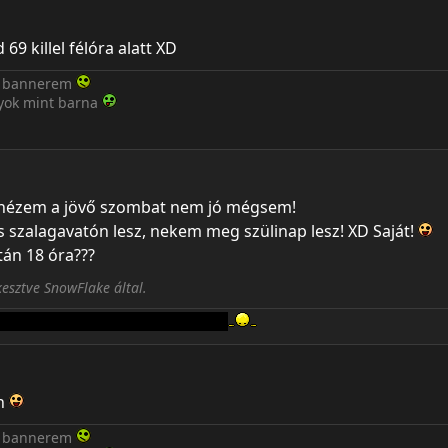
69 killel félóra alatt XD
 a bannerem
gyok mint barna
 nézem a jövő szombat nem jó mégsem!
 szalagavatón lesz, nekem meg szülinap lesz! XD Saját!
tán 18 óra???
esztve SnowFlake által.
RARIT szereti rossz ember nem lehet!
án
 a bannerem