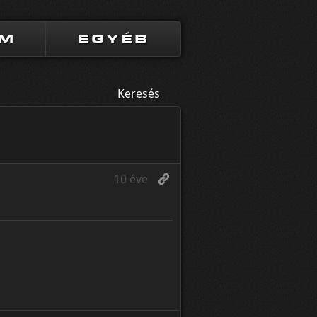
UM
EGYÉB
Keresés
10 éve