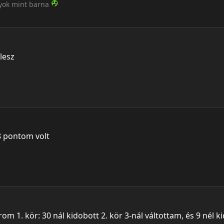
gyok mint barna
lesz
8 pontom volt
om 1. kör: 30 nál kidobott 2. kör 3-nál váltottam, és 9 nél kid