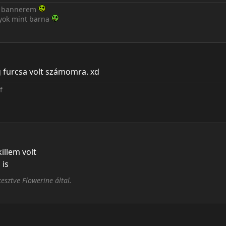
 a bannerem
gyok mint barna
g furcsa volt számomra. xd
illem volt
 is
esztve Flowerine által.