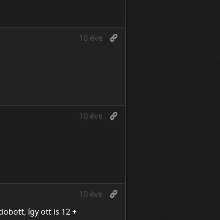
10 éve
10 éve
10 éve
obott, így ott is 12 +