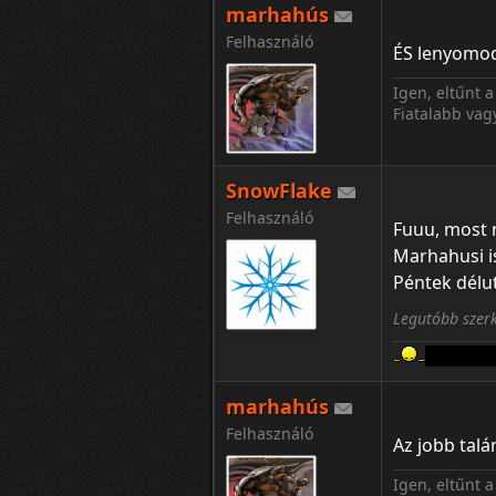
marhahús
Felhasználó
ÉS lenyomod 
Igen, eltűnt
Fiatalabb va
SnowFlake
Felhasználó
Fuuu, most
Marhahusi is
Péntek délu
Legutóbb szerk
Aki a FER
marhahús
Felhasználó
Az jobb tal
Igen, eltűnt