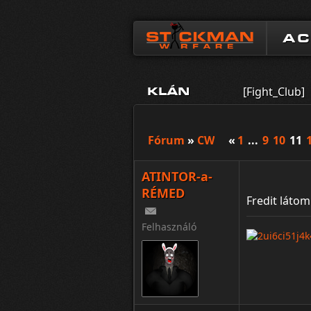
A
[Fight_Club]
KLÁN
Fórum
»
CW
«
1
...
9
10
11
ATINTOR-a-
RÉMED
Fredit láto
Felhasználó