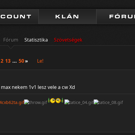
CCOUNT
KLÁN
FÓR
Fórum
Statisztika
Szövetségek
12
13
...
50
»
Le!
m max nekem 1v1 lesz vele a cw Xd