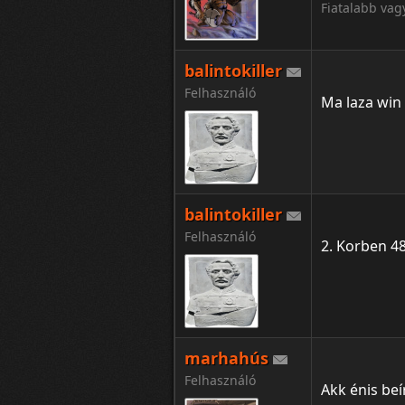
Fiatalabb va
balintokiller
Felhasználó
Ma laza win 
balintokiller
Felhasználó
2. Korben 4
marhahús
Felhasználó
Akk énis beír