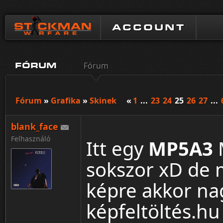
ACCOUNT
Fórum
FÓRUM
Fórum
»
Grafika
»
Skinek
«
1
...
23
24
25
26
27
...
blank_face
Felhasználó
Itt egy
MP5A3
M
sokszor xD de m
képre akkor nag
képfeltöltés.hu