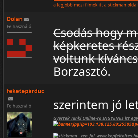
a legjobb mozi filmek itt a stickman olda
Dolan
Felhasználó
Csodás hogy me
képkeretes rész
voltunk kíváncs
Borzasztó.
feketepárduc
szerintem jó let
Felhasználó
Gyertek Tanki Online-ra INGYENES itt eg