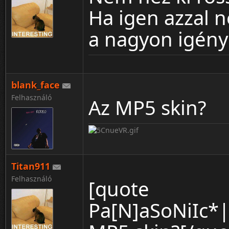
Ha igen azzal 
a nagyon igény
blank_face
Felhasználó
Az MP5 skin?
Titan911
Felhasználó
[quote
Pa[N]aSoNiIc*|