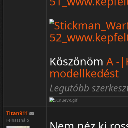
Köszönöm
A -|
modellkedést
Legutóbb szerkeszt
Titan911
Felhasználó
Nem néz ki ross