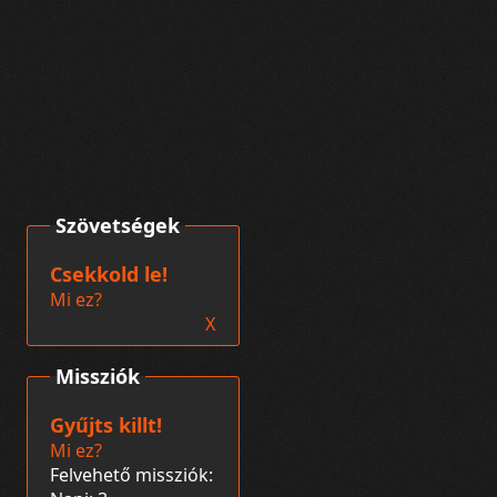
Szövetségek
Csekkold le!
Mi ez?
X
Missziók
Gyűjts killt!
Mi ez?
Felvehető missziók: