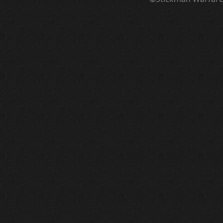
Videokártya, 2 kell
PSU
Ház
Témát lehet zárni, utolsó három komment