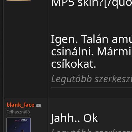
MP5 skin?[/quo
Igen. Talán amú
csinálni. Mármi
csíkokat.
Legutóbb szerkeszt
blank_face
Felhasználó
Jahh.. Ok