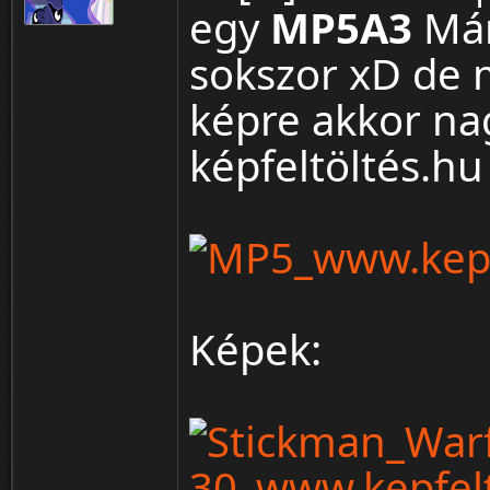
egy
MP5A3
Már
sokszor xD de m
¦ ™ ® © ↑ ♂ ▬ ╝ ↔ ╣ ═ › ↓ ± · ← → ∟ ↨ ◄ 
képre akkor nag
képfeltöltés.hu
Képek: