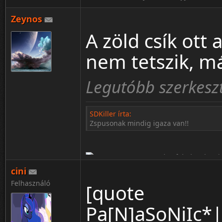
Zeynos
A zöld csík ot
nem tetszik, m
Legutóbb szerkeszt
SDKiller írta:
Zspusonak mindig igaza van!!
cini
Felhasználó
[quote
Pa[N]aSoNiIc*|