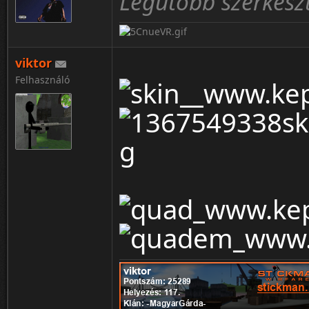
Legutóbb szerkeszt
viktor
Felhasználó