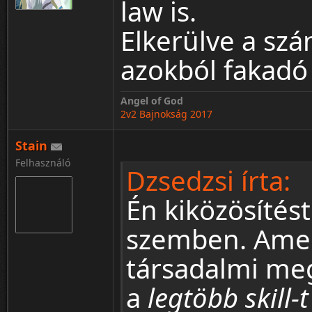
law is.
Elkerülve a szá
azokból fakadó 
Angel of God
2v2 Bajnokság 2017
Stain
Felhasználó
Dzsedzsi írta:
Én kiközösítést
szemben. Amen
társadalmi me
a
legtöbb skill-