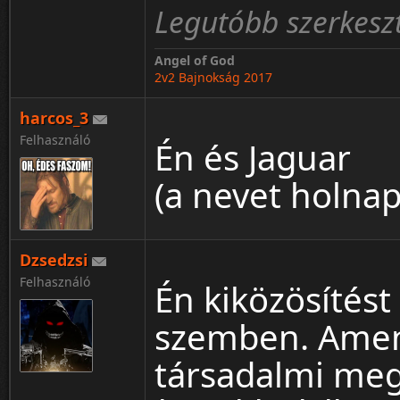
Legutóbb szerkeszt
Angel of God
2v2 Bajnokság 2017
harcos_3
Felhasználó
Én és Jaguar
(a nevet holnap 
Dzsedzsi
Felhasználó
Én kiközösítést
szemben. Amen
társadalmi me