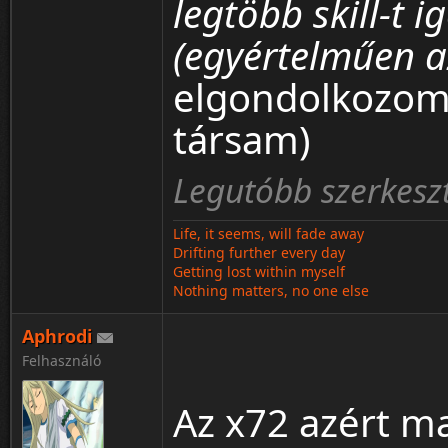
legtöbb skill-t i
(egyértelműen a
elgondolkozom
társam)
Legutóbb szerkeszt
Life, it seems, will fade away
Drifting further every day
Getting lost within myself
Nothing matters, no one else
Aphrodi
Felhasználó
Az x72 azért ma