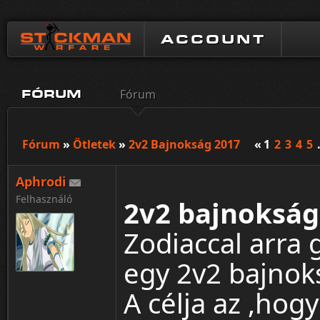
ACCOUNT
Fórum
FÓRUM
Fórum
»
Ötletek
»
2v2 Bajnokság 2017
«
1
2
3
4
5
Aphrodi
Felhasználó
2v2 bajnokság
Zodiaccal arra
egy 2v2 bajnok
A célja az ,hogy