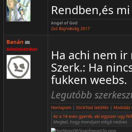
Rendben,és mi 
Angel of God
2v2 Bajnokság 2017
Banán
Adminisztrátor
Ha achi nem ir
Szerk.: Ha nincs
fukken weebs.
Legutóbb szerkesz
Honlapom
|
StickTool letöltés
|
Modolás t
Az a 14 eves gyerek, aki egyszer ugy fel
Megkel, hogy mondjam elégé nedves