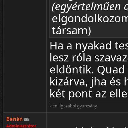
(egyértelműen a
elgondolkozom
társam)
Ha a nyakad tes
lesz róla szava
eldöntik. Quad
kizárva, jha és 
két pont az ell
kléni igazából gyurcsány
Banán
Adminisztrátor