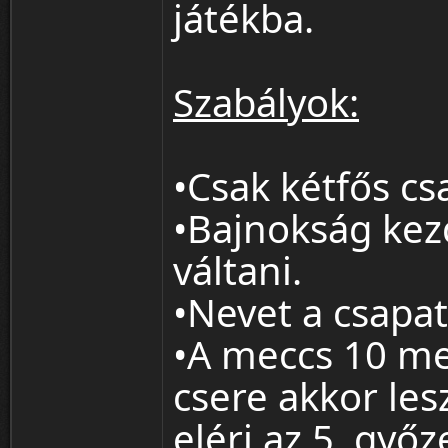
játékba.
Szabályok:
•Csak kétfős cs
•Bajnokság kez
váltani.
•Nevet a csapa
•A meccs 10 me
csere akkor les
eléri az 5. győz