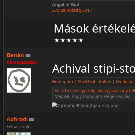
Angel of God
2v2 Bajnokság 2017
Mások értékelés
Banán
Adminisztrátor
Achival stipi-st
Honlapom
|
StickTool letöltés
|
Modolás t
Az a 14 eves gyerek, aki egyszer ugy fel
Megkel, hogy mondjam elégé nedves
Aphrodi
Felhasználó