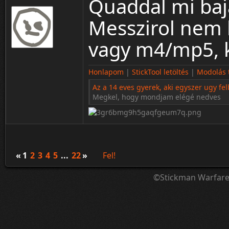
Quaddal mi ba
Messzirol nem 
vagy m4/mp5, ko
Honlapom
|
StickTool letöltés
|
Modolás t
Az a 14 eves gyerek, aki egyszer ugy fel
Megkel, hogy mondjam elégé nedves
«
1
2
3
4
5
...
22
»
Fel!
©Stickman Warfar