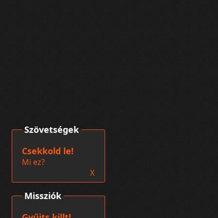
Szövetségek
Csekkold le!
Mi ez?
X
Missziók
Gyűjts killt!