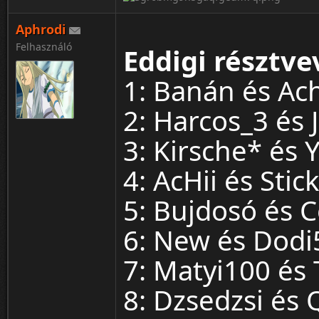
Aphrodi
Felhasználó
Eddigi résztve
1: Banán és Ac
2: Harcos_3 és 
3: Kirsche* és Y
4: AcHii és Stic
5: Bujdosó és 
6: New és Dodi5
7: Matyi100 és
8: Dzsedzsi és