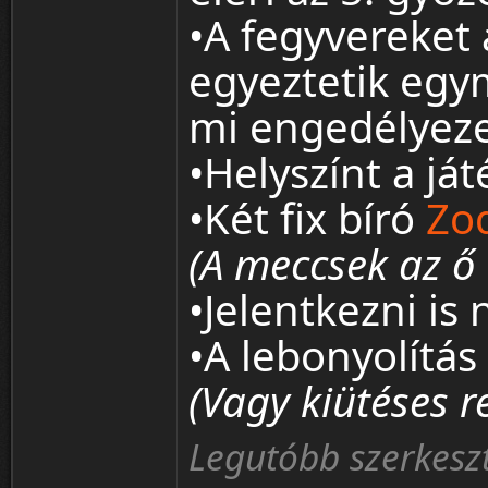
•A fegyvereket 
egyeztetik egym
mi engedélyeze
•Helyszínt a ját
•Két fix bíró
Zo
(A meccsek az ő 
•Jelentkezni is 
•A lebonyolítás
(Vagy kiütéses r
Legutóbb szerkeszt