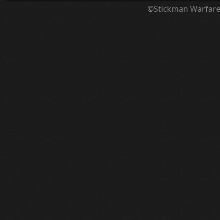
©Stickman Warfar