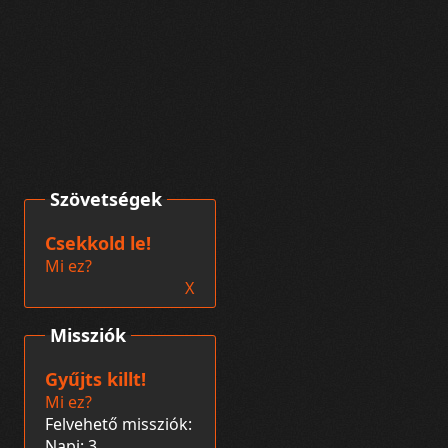
Szövetségek
Csekkold le!
Mi ez?
X
Missziók
Gyűjts killt!
Mi ez?
Felvehető missziók:
Napi: 3