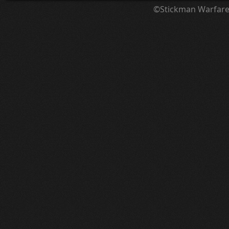
©Stickman Warfar