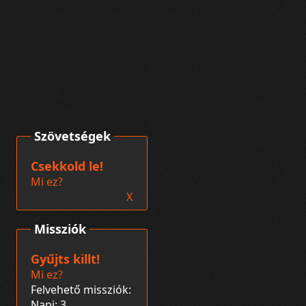
Szövetségek
Csekkold le!
Mi ez?
X
Missziók
Gyűjts killt!
Mi ez?
Felvehető missziók:
Napi: 3