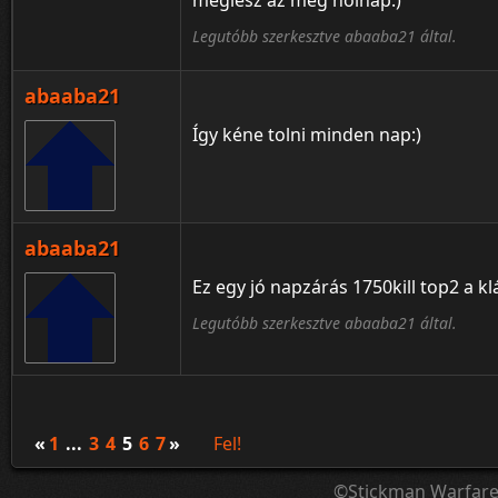
meglesz az még holnap:)
Legutóbb szerkesztve abaaba21 által.
abaaba21
Így kéne tolni minden nap:)
abaaba21
Ez egy jó napzárás 1750kill top2 a kl
Legutóbb szerkesztve abaaba21 által.
«
1
...
3
4
5
6
7
»
Fel!
©Stickman Warfar