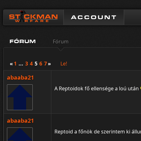
ACCOUNT
Fórum
FÓRUM
«
1
...
3
4
5
6
7
»
Le!
abaaba21
A Reptoidok fő ellensége a loú után
abaaba21
Reptoid a főnök de szerintem ki állu