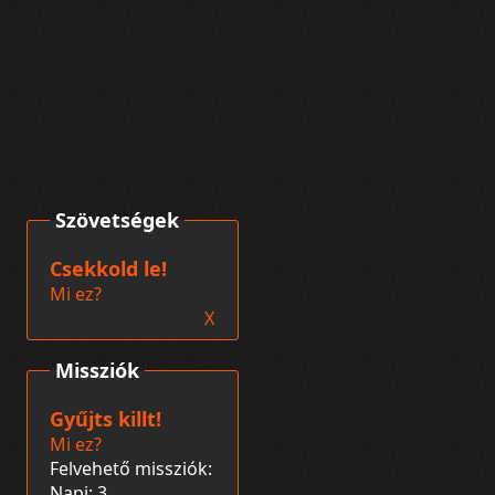
Szövetségek
Csekkold le!
Mi ez?
X
Missziók
Gyűjts killt!
Mi ez?
Felvehető missziók:
Napi: 3