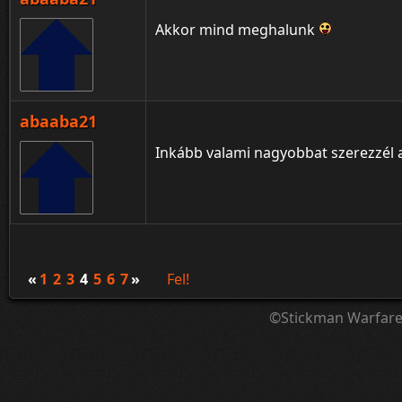
Akkor mind meghalunk
abaaba21
Inkább valami nagyobbat szerezzél
«
1
2
3
4
5
6
7
»
Fel!
©Stickman Warfar