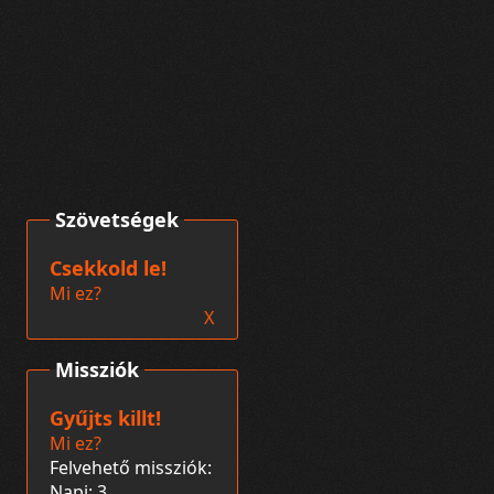
Szövetségek
Csekkold le!
Mi ez?
X
Missziók
Gyűjts killt!
Mi ez?
Felvehető missziók:
Napi: 3