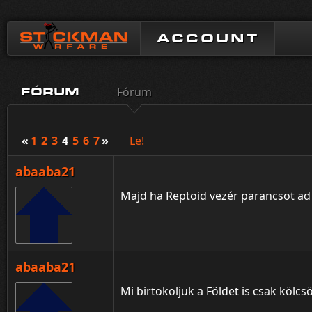
ACCOUNT
Fórum
FÓRUM
«
1
2
3
4
5
6
7
»
Le!
abaaba21
Majd ha Reptoid vezér parancsot ad
abaaba21
Mi birtokoljuk a Földet is csak kö