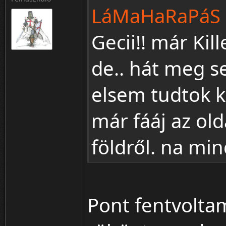
LáMaHaRaPáS í
Gecii!! már Kill
de.. hát meg s
elsem tudtok k
már fááj az ol
földről. na min
Pont fentvoltam