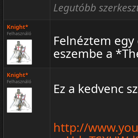
Legutóbb szerkeszt
Knight*
Felhasználó
Felnéztem egy c
eszembe a *Th
Knight*
Felhasználó
Ez a kedvenc s
http://www.yo