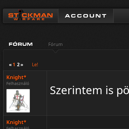
ACCOUNT
Fórum
FÓRUM
«
1
2
»
Le!
Knight*
Felhasználó
Szerintem is pö
Knight*
Felhasználó