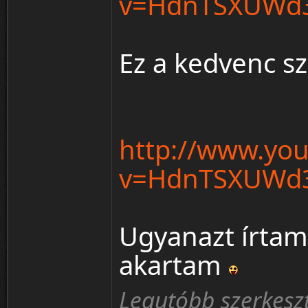
v=HdnTSXUWd
Ez a kedvenc s
http://www.yo
v=HdnTSXUWd
Ugyanazt írtam 
akartam
Legutóbb szerkeszt