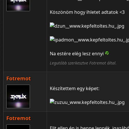
Köszönöm hogy ihletet adtatok <3
Na estére elég lesz ennyi
Legutóbb szerkesztve Fotremot által.
Fotremot
Készítettem egy képet:
Fotremot
Elit ellen én is benne lennék, igazábó