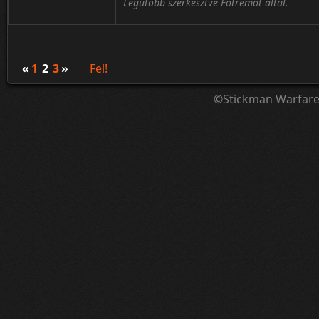
Legutóbb szerkesztve Fotremot által.
«
1
2
3
»
Fel!
©Stickman Warfar