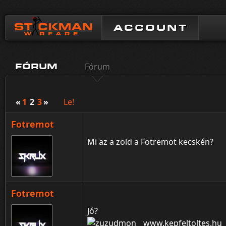
ACCOUNT
Fórum
FÓRUM
«
1
2
3
»
Le!
Fotremot
Mi az a zöld a Fotremot kecskén?
Fotremot
Jó?