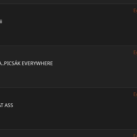
E
ii
E
A..PICSÁK EVERYWHERE
E
AT ASS
E