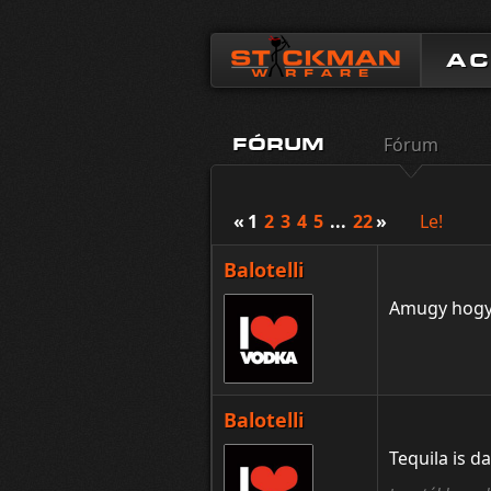
A
Fórum
FÓRUM
«
1
2
3
4
5
...
22
»
Le!
Balotelli
Amugy hogy k
Balotelli
Tequila is d