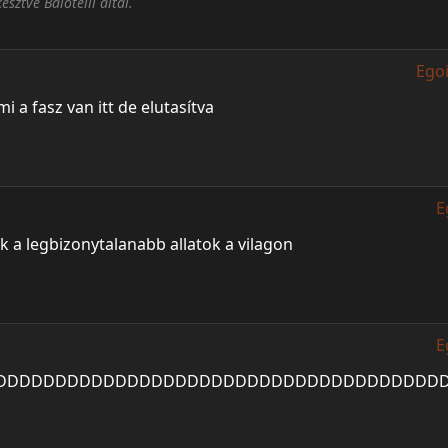
sztve Balotelli által.
Ego
a fasz van itt de elutasítva
E
 a legbizonytalanabb allatok a vilagon
E
DDDDDDDDDDDDDDDDDDDDDDDDDDDDDDDDDDDDDD