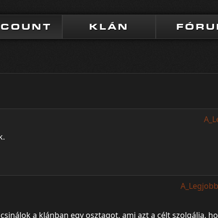
CCOUNT
KLÁN
FÓR
A_L
k.
A_Legjobb
sinálok a klánban egy osztagot, ami azt a célt szolgálja, ho