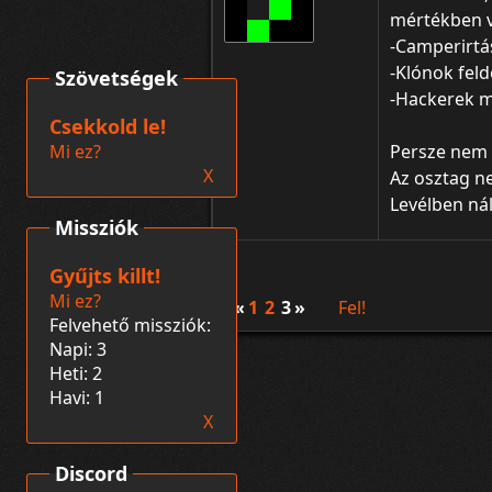
mértékben v
-Camperirtá
-Klónok feld
Szövetségek
-Hackerek me
Csekkold le!
Mi ez?
Persze nem k
X
Az osztag ne
Levélben nál
Missziók
Gyűjts killt!
Mi ez?
«
1
2
3
»
Fel!
Felvehető missziók:
Napi: 3
Heti: 2
Havi: 1
X
Discord