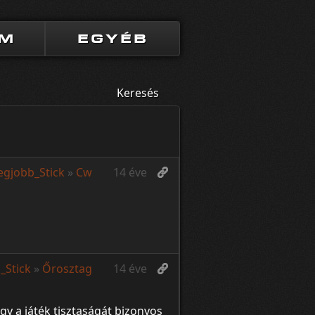
UM
EGYÉB
Keresés
egjobb_Stick
»
Cw
14 éve
_Stick
»
Őrosztag
14 éve
gy a játék tisztaságát bizonyos