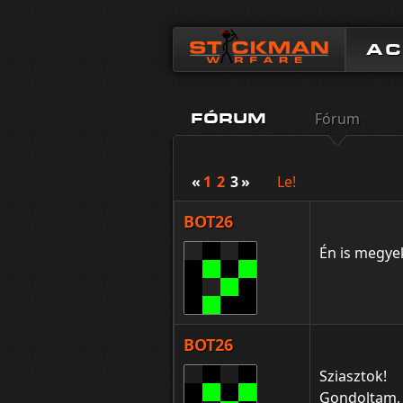
A
Fórum
FÓRUM
«
1
2
3
»
Le!
BOT26
Én is megye
BOT26
Sziasztok!
Gondoltam, c