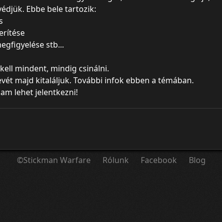
édjük. Ebbe bele tartozik:
s
erítése
gfigyelése stb...
ell mindent, mindig csinálni.
vét majd kitaláljuk. További infok ebben a témában.
am lehet jelentkezni!
©Stickman Warfare
Rólunk
Facebook
Blog