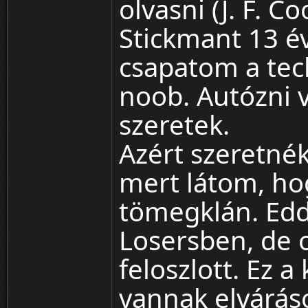
olvasni (J. F. C
Stickmant 13 é
csapatom a tec
noob. Autózni 
szeretek.
Azért szeretnék
mert látom, ho
tömegklán. Edd
Losersben, de o
feloszlott. Ez a 
vannak elvárás