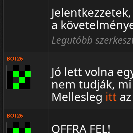
Jelentkezzetek,
a követelmény
Legutóbb szerkeszt
BOT26
Jó lett volna eg
nem tudják, mi 
Mellesleg
itt
az 
BOT26
OFFRA FEL!