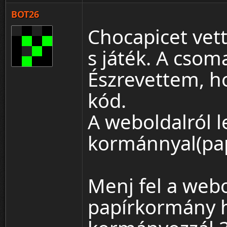
BOT26
Chocapicet vet
s játék. A csom
Észrevettem, ho
kód.
A weboldalról le
kormánnyal(pa
Menj fel a webo
papírkormány h