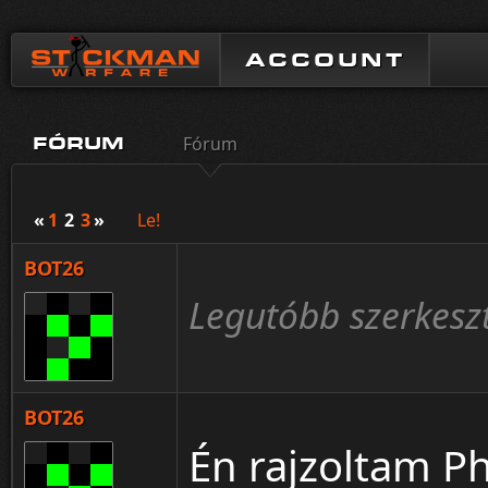
ACCOUNT
Fórum
FÓRUM
«
1
2
3
»
Le!
BOT26
Legutóbb szerkeszt
BOT26
Én rajzoltam Ph