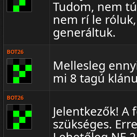
Tudom, nem túl 
nem rí le róluk
generáltuk.
BOT26
Mellesleg ennyi
mi 8 tagú klán
BOT26
Jelentkezők! A
szükséges. Erre
Lehetőleg NE 