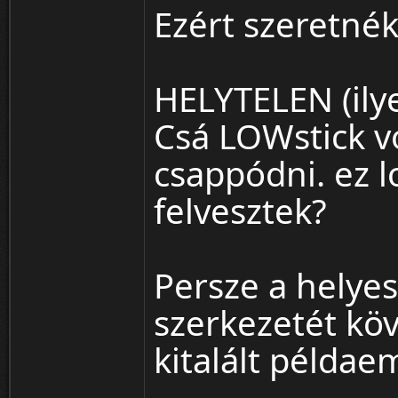
Ezért szeretnék
HELYTELEN (ilyet
Csá LOWstick v
csappódni. ez lo
felvesztek?
Persze a helyes
szerkezetét köve
kitalált példae