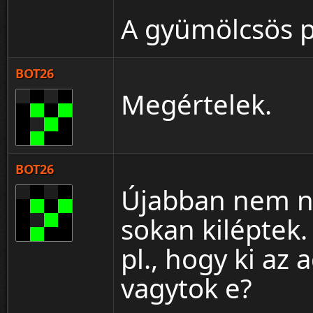
A gyümölcsös pi
BOT26
Megértelek.
BOT26
Újabban nem n
sokan kiléptek.
pl., hogy ki az
vagytok e?