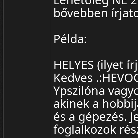
bővebben írjat
Példa:
HELYES (ilyet írj
Kedves .:HEVOC
Ypszilóna vagyo
akinek a hobbij
és a gépezés. J
foglalkozok ré