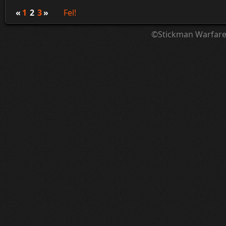
«
1
2
3
»
Fel!
©Stickman Warfar