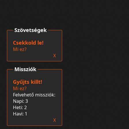
Szövetségek
Csekkold le!
Mi ez?
X
Missziók
Gyűjts killt!
Mi ez?
Felvehető missziók:
Napi: 3
Heti: 2
Havi: 1
X