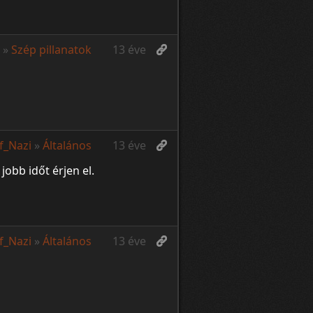
»
Szép pillanatok
13 éve
of_Nazi
»
Általános
13 éve
obb időt érjen el.
of_Nazi
»
Általános
13 éve