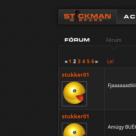
A
Fórum
FÓRUM
«
1
2
3
4
5
6
»
Le!
stukker01
Fjaaaaaadiii
stukker01
Amúgy BUÉ