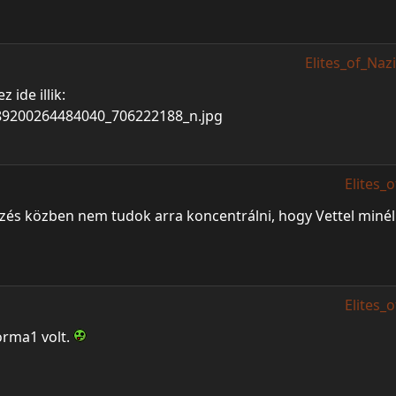
Elites_of_Nazi
z ide illik:
Elites_
zés közben nem tudok arra koncentrálni, hogy Vettel minél j
Elites_
forma1 volt.