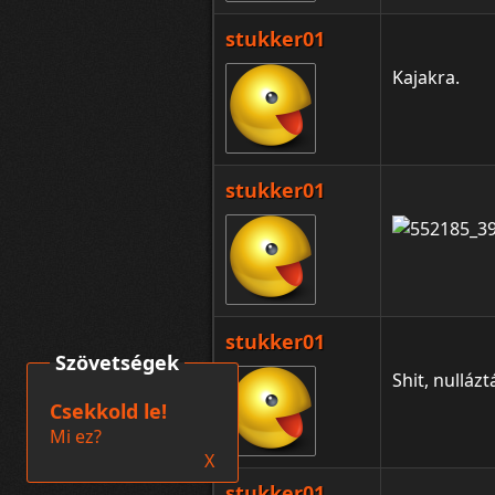
stukker01
Kajakra.
stukker01
stukker01
Szövetségek
Shit, nullázt
Csekkold le!
Mi ez?
X
stukker01