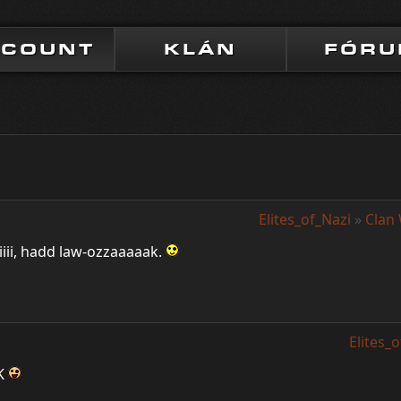
CCOUNT
KLÁN
FÓR
Elites_of_Nazi
»
Clan
iiiii, hadd law-ozzaaaaak.
Elites_
K