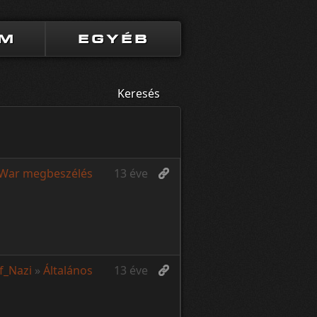
UM
EGYÉB
Keresés
 War megbeszélés
13 éve
of_Nazi
»
Általános
13 éve