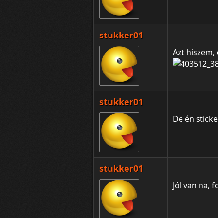
stukker01
Azt hiszem, e
stukker01
De én sticke
stukker01
Jól van na, 