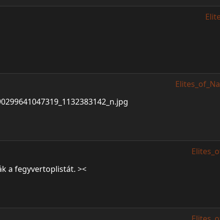
Elit
Elites_of_Na
Elites_
ák a fegyvertoplistát. ><
Elites_