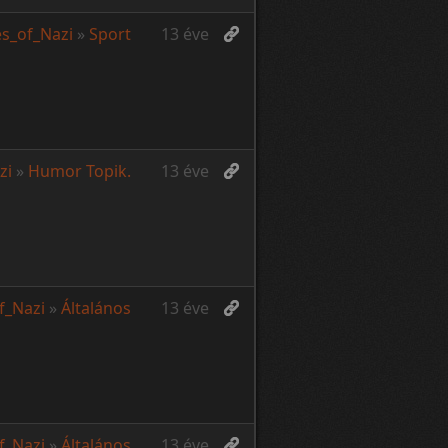
es_of_Nazi
»
Sport
13 éve
zi
»
Humor Topik.
13 éve
of_Nazi
»
Általános
13 éve
of_Nazi
»
Általános
13 éve