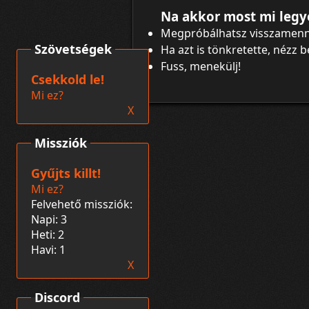
Na akkor most mi legy
Megpróbálhatsz visszamenn
Szövetségek
Ha azt is tönkretette, nézz 
Fuss, menekülj!
Csekkold le!
Mi ez?
X
Missziók
Gyűjts killt!
Mi ez?
Felvehető missziók:
Napi: 3
Heti: 2
Havi: 1
X
Discord