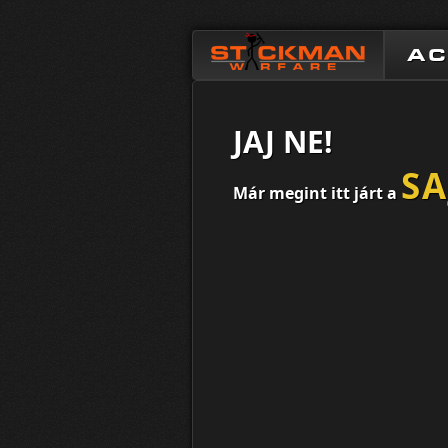
A
JAJ NE!
S
Már megint itt járt a