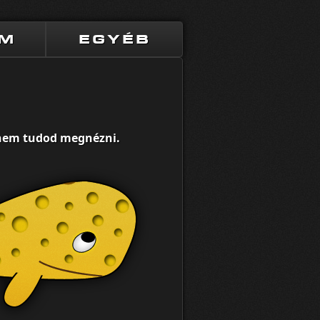
UM
EGYÉB
t nem tudod megnézni.