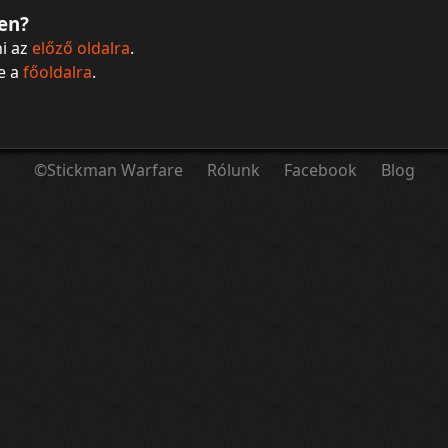
en?
i az
előző oldalra
.
be a
főoldalra
.
©Stickman Warfare
Rólunk
Facebook
Blog