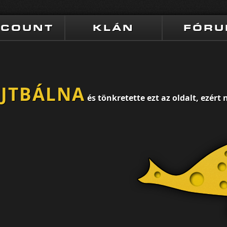
CCOUNT
KLÁN
FÓR
AJTBÁLNA
és tönkretette ezt az oldalt, ezér