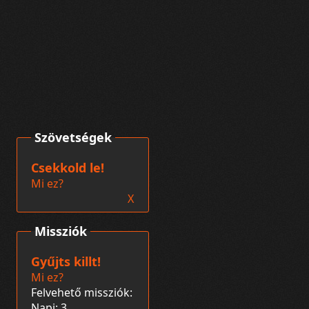
Szövetségek
Csekkold le!
Mi ez?
X
Missziók
Gyűjts killt!
Mi ez?
Felvehető missziók:
Napi: 3