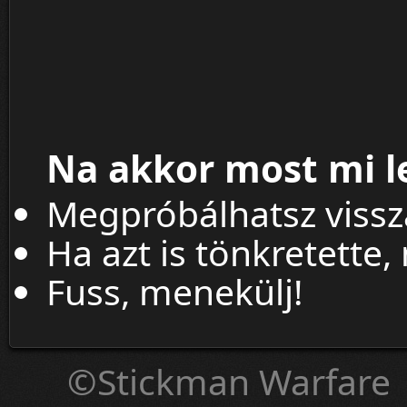
Na akkor most mi l
Megpróbálhatsz viss
Ha azt is tönkretette,
Fuss, menekülj!
©Stickman Warfare