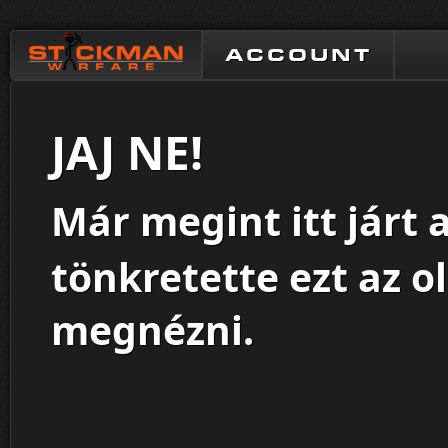
ACCOUNT
JAJ NE!
Már megint itt járt 
tönkretette ezt az o
megnézni.