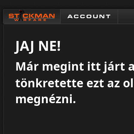
ACCOUNT
JAJ NE!
Már megint itt járt 
tönkretette ezt az o
megnézni.