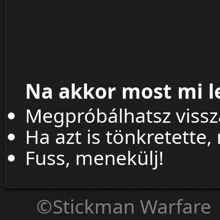
Na akkor most mi l
Megpróbálhatsz viss
Ha azt is tönkretette,
Fuss, menekülj!
©Stickman Warfare