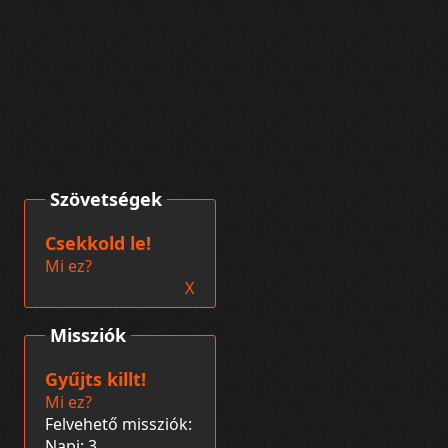
Szövetségek
Csekkold le!
Mi ez?
X
Missziók
Gyűjts killt!
Mi ez?
Felvehető missziók:
Napi: 3