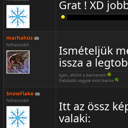
Grat ! XD job
Aki a FERRARIT szereti rossz emb
marhahús
Felhasználó
Ismételjük m
issza a legto
Igen, eltűnt a bannerem
Fiatalabb vagyok mint barna
SnowFlake
Felhasználó
Itt az össz k
valaki: