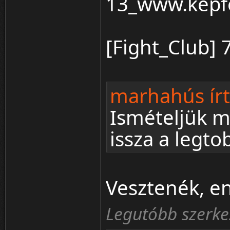
[Fight_Club] 
marhahús írt
Ismételjük m
issza a legto
Vesztenék, en
Legutóbb szerke