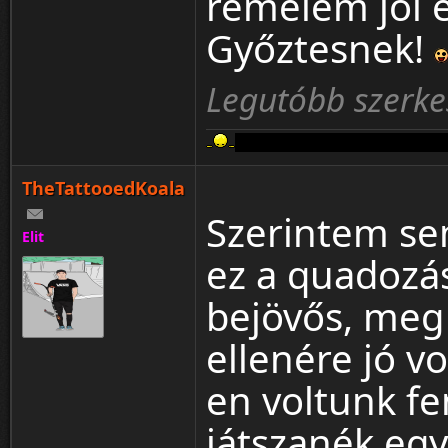
remélem jól é
Győztesnek!
Legutóbb szerke
Aki a FERRARIT szereti rossz emb
TheTattooedKoala
Szerintem sem
Elit
ez a quadozás
bejövős, meg
ellenére jó v
en voltunk f
játszanék egy 