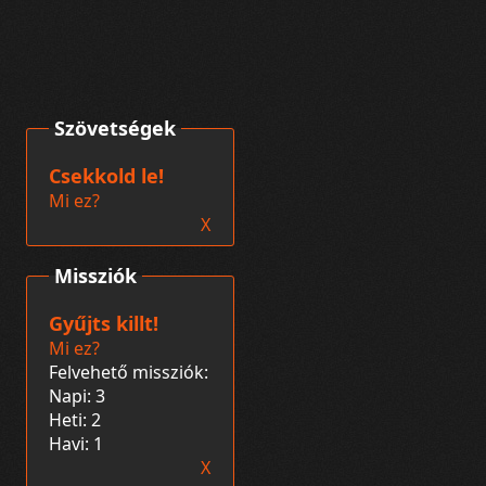
Szövetségek
Csekkold le!
Mi ez?
X
Missziók
Gyűjts killt!
Mi ez?
Felvehető missziók:
Napi: 3
Heti: 2
Havi: 1
X