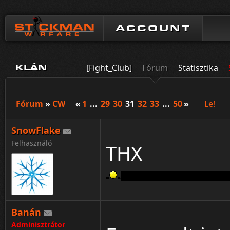
ACCOUNT
[Fight_Club]
Fórum
Statisztika
KLÁN
Fórum
»
CW
«
1
...
29
30
31
32
33
...
50
»
Le!
SnowFlake
Felhasználó
THX
Aki a FERRARIT szereti rossz emb
Banán
Adminisztrátor