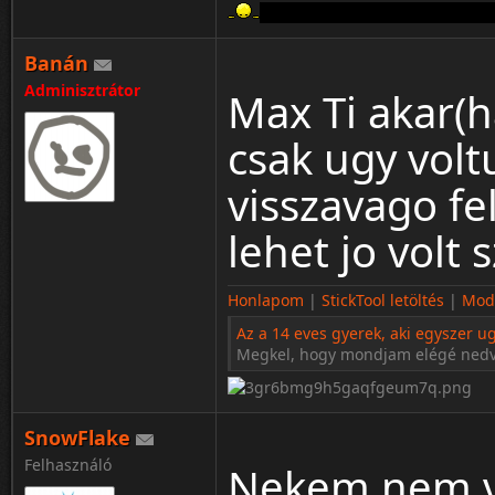
Aki a FERRARIT szereti rossz emb
Banán
Adminisztrátor
Max Ti akar(h
csak ugy vol
visszavago fe
lehet jo volt 
Honlapom
|
StickTool letöltés
|
Modo
Az a 14 eves gyerek, aki egyszer ug
Megkel, hogy mondjam elégé ned
SnowFlake
Felhasználó
Nekem nem v