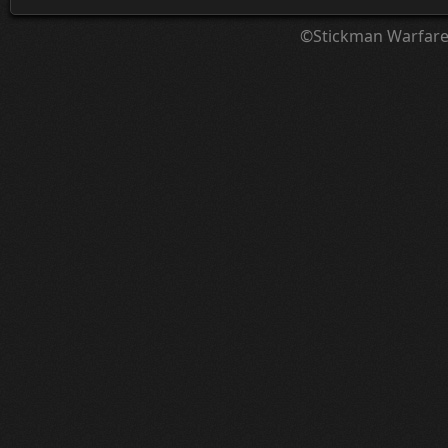
©Stickman Warfar