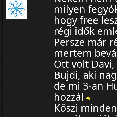
milyen fegyó
hogy free le
régi idők eml
Persze már r
mertem beváll
Ott volt Davi
Bujdi, aki nagy
de mi 3-an Hu
hozzá!
Köszi mindenk