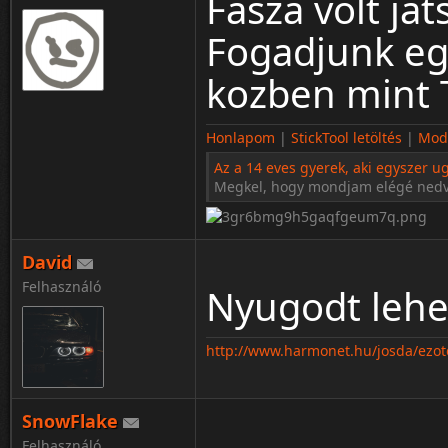
Fasza volt ja
Fogadjunk eg
kozben mint 
Honlapom
|
StickTool letöltés
|
Modo
Az a 14 eves gyerek, aki egyszer ug
Megkel, hogy mondjam elégé ned
David
Felhasználó
Nyugodt lehet
http://www.harmonet.hu/josda/ezote
SnowFlake
Felhasználó