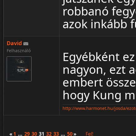
robbanó fegy
azok inkább 
David
Felhasználó
Egyébként ez 
nagyon, ezt a
embert össze
hogy Kung m
http://www.harmonet.hu/josda/ezote
«
1
...
29
30
31
32
33
...
50
»
Fel!