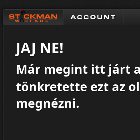
ACCOUNT
JAJ NE!
Már megint itt járt 
tönkretette ezt az o
megnézni.