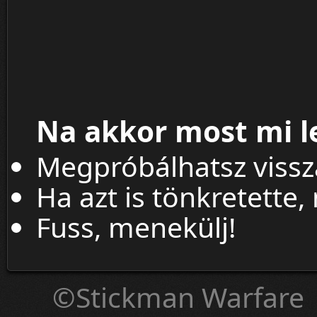
Na akkor most mi l
Megpróbálhatsz viss
Ha azt is tönkretette,
Fuss, menekülj!
©Stickman Warfare