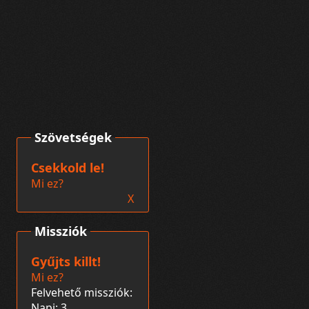
Szövetségek
Csekkold le!
Mi ez?
X
Missziók
Gyűjts killt!
Mi ez?
Felvehető missziók:
Napi: 3