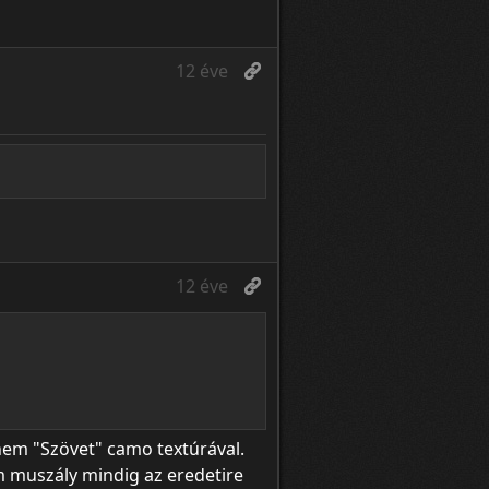
12 éve
12 éve
nem "Szövet" camo textúrával.
m muszály mindig az eredetire