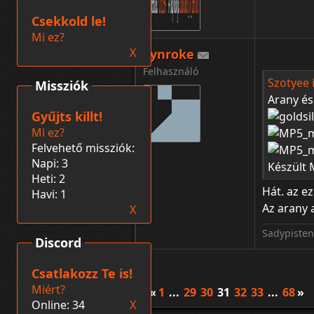
Csekkold le!
Mi ez?
X
Synroke
Felhasználó
Szotyee í
Missziók
Arany és
Gyűjts killt!
Mi ez?
Felvehető missziók:
Napi: 3
Készült 
Heti: 2
Hát. az e
Havi: 1
Az arany a
X
Sadypisten:
Discord
Csatlakozz Te is!
Miért?
«
1
...
29
30
31
32
33
...
68
»
Online: 34
X