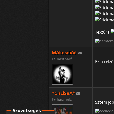
Textúra:
Mákosdióó
Felhasználó
Ez a célzó
*ChElSeA*
Felhasználó
Sztem jo
Szövetségek