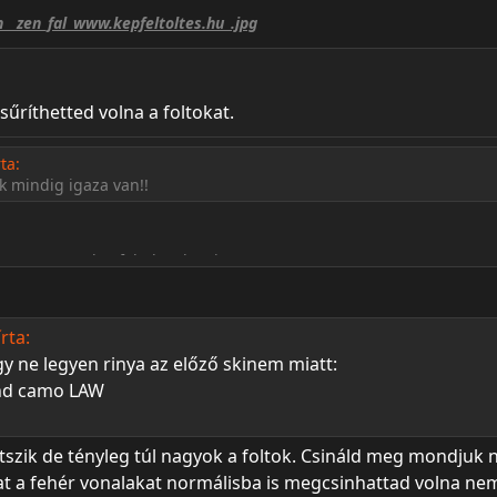
 sűríthetted volna a foltokat.
ta:
 mindig igaza van!!
rta:
y ne legyen rinya az előző skinem miatt:
d camo LAW
szik de tényleg túl nagyok a foltok. Csináld meg mondjuk 
kat a fehér vonalakat normálisba is megcsinhattad volna ne
 ▬ ╝ ↔ ╣ ═ › ↓ ± · ← → ∟ ↨ ◄ ◙ ┘ ¬ █ ¶ ╦ ▒ ☼ ░ ♀ └ ╚ ║ ▓  » 