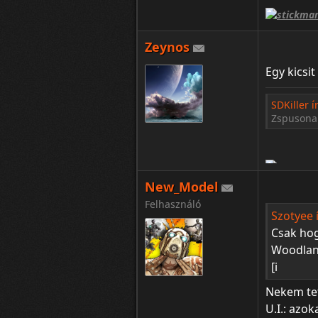
Zeynos
Egy kicsit
SDKiller ír
Zspusonak
New_Model
Felhasználó
Szotyee í
Csak hog
Woodlan
[i
Nekem tet
U.I.: azo
¦ ™ ® © ↑ ♂