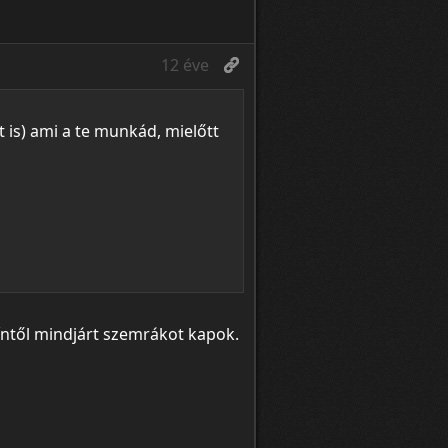
12 éve
t is) ami a te munkád, mielőtt
íntől mindjárt szemrákot kapok.