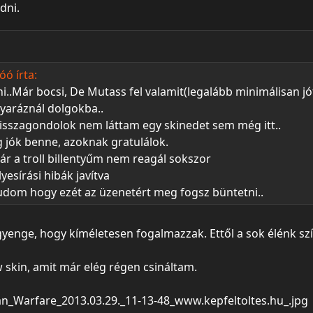
dni.
ó írta:
éni..Már bocsi, De Mutass fel valamit(legalább minimálisan jó
aráznál dolgokba..
isszagondolok nem láttam egy skinedet sem még itt..
 jók benne, azoknak gratulálok.
 már a troll billentyűm nem reagál sokszor
yesírási hibák javítva
udom hogy ezét az üzenetért meg fogsz büntetni..
gyenge, hogy kíméletesen fogalmazzak. Ettől a sok élénk sz
aw skin, amit már elég régen csináltam.