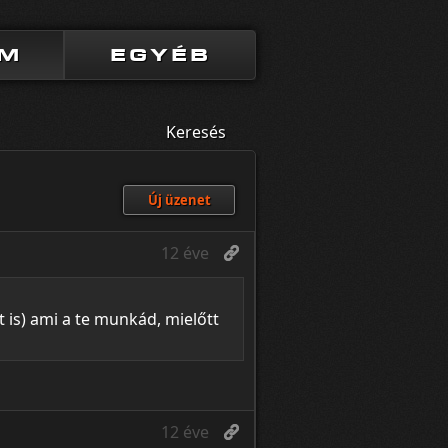
UM
EGYÉB
Keresés
Új üzenet
12 éve
t is) ami a te munkád, mielőtt
12 éve