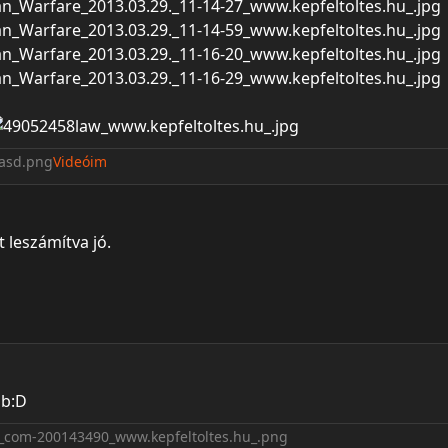
Videóim
t leszámítva jó.
bb:D