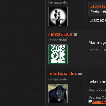
Felhasználó
Zsupos2 
Pedig té
Kössz az 
FantaSTICK
Felhasználó
Mar megne
Legutóbb sz
feketepárduc
Felhasználó
nekem nem
Legutóbb sz
Gyertek Ta