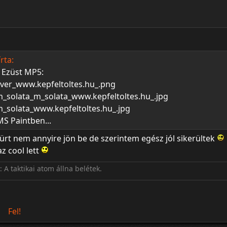
rta:
 Ezüst MP5:
MS Paintben...
zürt nem annyire jön be de szerintem egész jól sikerültek
z cool lett
 A taktikai atom állna belétek.
Fel!