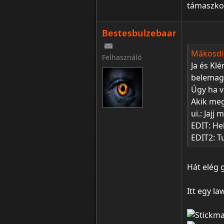
támaszko
Bestesbulzebaar
Mákosdió
Felhasználó
Ja és Kl
belemagy
Úgy ha v
Akik meg
ui.: Jajj
EDIT: Hel
EDIT2: T
Hát elég 
Itt egy l