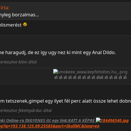
írta:
nyleg borzalmas...
elismerést
 haragudj, de ez igy ugy nez ki mint egy Anal Dildo.
erkesztve kléni által
ॐ ॐ ॐ ॐ ॐ ॐ ॐ ॐ ॐ ॐॐ ॐ ॐ ॐ ॐ ॐ
 tetszenek,gimpel egy ilyet fél perc alatt össze lehet dob
erkesztve feketepárduc által
nki Online-ra INGYENES itt egy link:KATT A KÉPRE