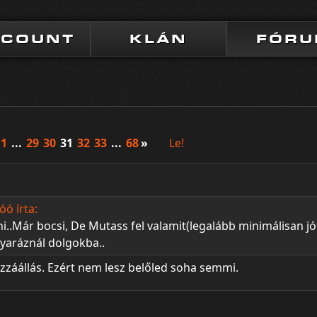
CCOUNT
KLÁN
FÓR
1
...
29
30
31
32
33
...
68
»
Le!
ó írta:
éni..Már bocsi, De Mutass fel valamit(legalább minimálisan jó
aráznál dolgokba..
zzáállás. Ezért nem lesz belőled soha semmi.