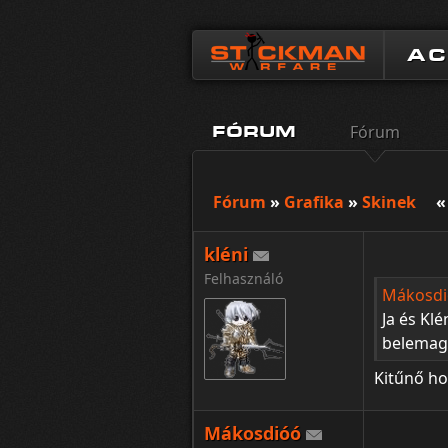
A
Fórum
FÓRUM
Fórum
»
Grafika
»
Skinek
«
kléni
Felhasználó
Mákosdió
Ja és Kl
belemagy
Kitűnő ho
Mákosdióó