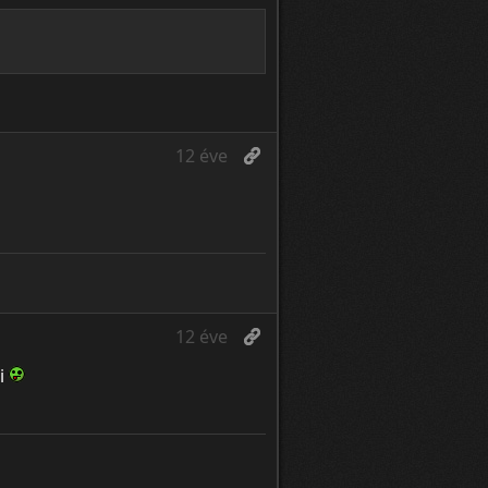
12 éve
12 éve
ni