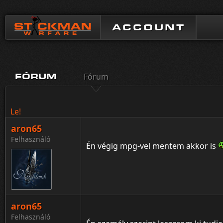
ACCOUNT
Fórum
FÓRUM
Le!
aron65
Felhasználó
Én végig mpg-vel mentem akkor is
aron65
Felhasználó