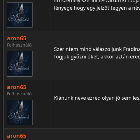
Én személy szerint leszarom ki tudj
lényege hogy egy jelzőt tegyen a név
aron65
Felhasználó
Szerintem mind válaszoljunk Fradina
fogjuk győzni őket, akkor aztán ered
aron65
Felhasználó
Klánunk neve ezred olyan jó sem les
aron65