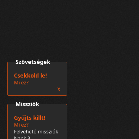
Szövetségek
Csekkold le!
Mi ez?
X
Missziók
Gyűjts killt!
Mi ez?
Felvehető missziók:
Napi: 3