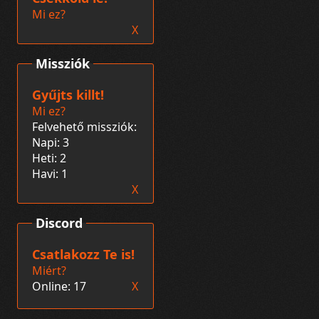
Mi ez?
X
Missziók
Gyűjts killt!
Mi ez?
Felvehető missziók:
Napi: 3
Heti: 2
Havi: 1
X
Discord
Csatlakozz Te is!
Miért?
Online: 17
X