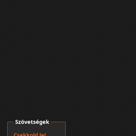
Szövetségek
Csekkold le!