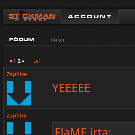
ACCOUNT
Fórum
FÓRUM
«
1
2
»
Le!
Zaphire
YEEEEE
Zaphire
FlaME írta: