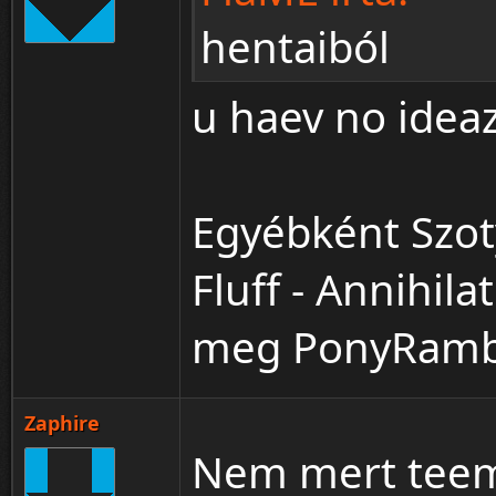
hentaiból
u haev no idea
Egyébként Szoty
Fluff - Annihila
meg PonyRamb
Zaphire
Nem mert teem