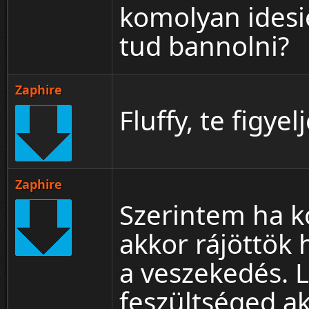
komolyan idesi
tud bannolni?
Zaphire
Fluffy, te figye
Zaphire
Szerintem ha 
akkor rájöttök 
a veszekedés. 
feszültséged ak