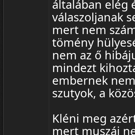
általában elég
válaszoljanak 
mert nem szám
tömény hülyesé
nem az ő hibáj
mindezt kihozt
embernek nem e
szutyok, a közö
Kléni meg azért
mert muszáj nek