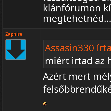
klánfórumon kí
megtehetnéd..
Zaphire
Assasin330 írta
miért irtad az
Azért mert mély
felsőbbrendűké