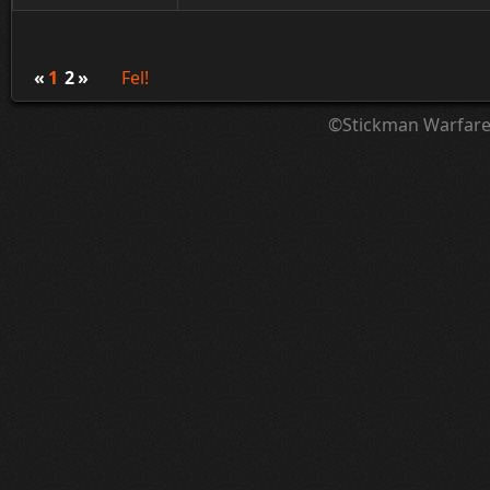
«
1
2
»
Fel!
©Stickman Warfar