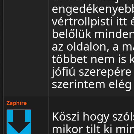
engedékenyebb 
vértrollpisti it
belőlük mindenk
az oldalon, a m
többet nem is k
jófiú szerepére
szerintem elég 
Zaphire
Köszi hogy szó
mikor tilt ki m