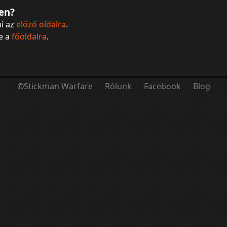
en?
i az
előző oldalra
.
be a
főoldalra
.
©Stickman Warfare
Rólunk
Facebook
Blog