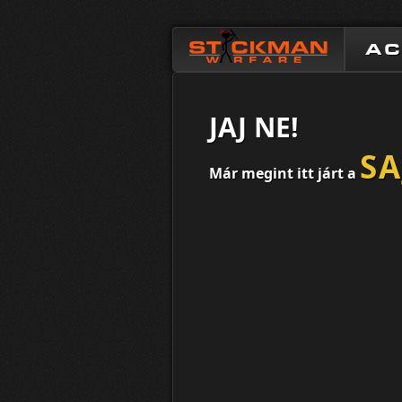
A
JAJ NE!
S
Már megint itt járt a