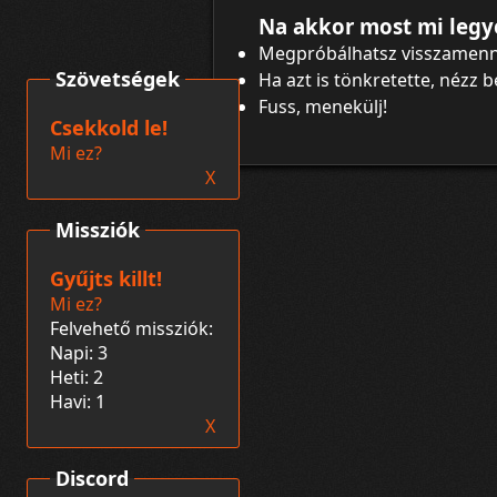
Na akkor most mi legy
Megpróbálhatsz visszamenn
Szövetségek
Ha azt is tönkretette, nézz 
Fuss, menekülj!
Csekkold le!
Mi ez?
X
Missziók
Gyűjts killt!
Mi ez?
Felvehető missziók:
Napi: 3
Heti: 2
Havi: 1
X
Discord