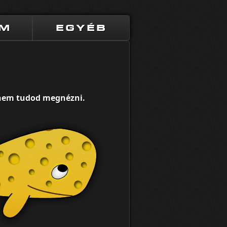
UM
EGYÉB
t nem tudod megnézni.