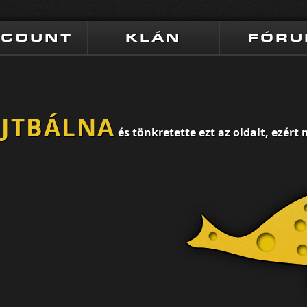
CCOUNT
KLÁN
FÓR
AJTBÁLNA
és tönkretette ezt az oldalt, ezér