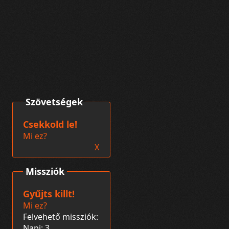
Szövetségek
Csekkold le!
Mi ez?
X
Missziók
Gyűjts killt!
Mi ez?
Felvehető missziók:
Napi: 3