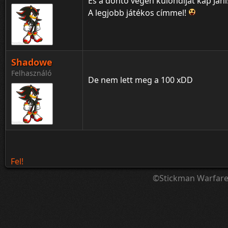
És a döntő végén különdíjat kap Jani
A legjobb játékos címmel!
Shadowe
Felhasználó
De nem lett meg a 100 xDD
Fel!
©Stickman Warfar