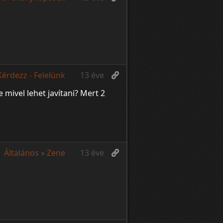
Kérdezz - Felelünk
13 éve
mivel lehet javítani? Mert 2
Általános
»
Zene
13 éve