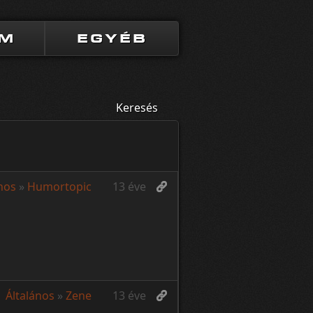
UM
EGYÉB
Keresés
nos
»
Humortopic
13 éve
Általános
»
Zene
13 éve