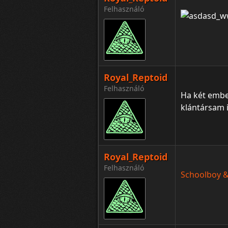
Felhasználó
Royal_Reptoid
Felhasználó
Ha két ember
klántársam i
Royal_Reptoid
Felhasználó
Schoolboy & 