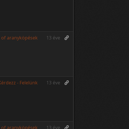
 of aranyköpések
13 éve
Kérdezz - Felelünk
13 éve
 of aranyköpések
13 éve