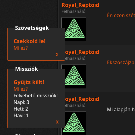
Royal_Reptoid
Felhasználó
Én ezen szé
Szövetségek
Csekkold le!
Mi ez?
Royal_Reptoid
X
Felhasználó
Ekszöszájzb
Missziók
Gyűjts killt!
Mi ez?
Felvehető missziók:
Royal_Reptoid
Napi: 3
Felhasználó
Heti: 2
Mi alapján h
Havi: 1
X