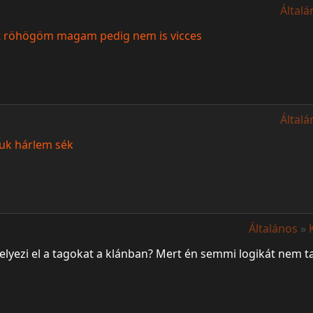
Általá
t röhögöm magam pedig nem is vicces
Általá
uk hárlem sék
Általános
»
elyezi el a tagokat a klánban? Mert én semmi logikát nem t