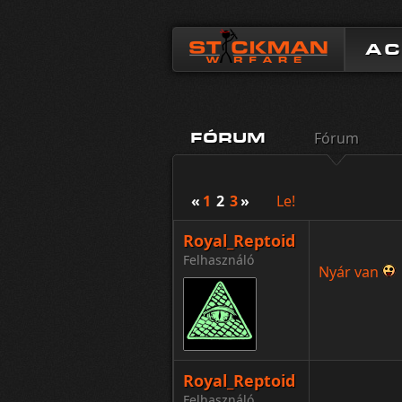
A
Fórum
FÓRUM
«
1
2
3
»
Le!
Royal_Reptoid
Felhasználó
Nyár van
Royal_Reptoid
Felhasználó