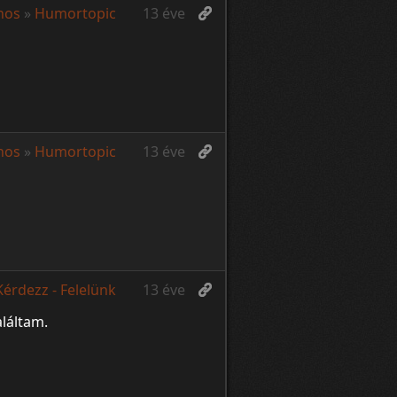
nos
»
Humortopic
13 éve
nos
»
Humortopic
13 éve
Kérdezz - Felelünk
13 éve
aláltam.