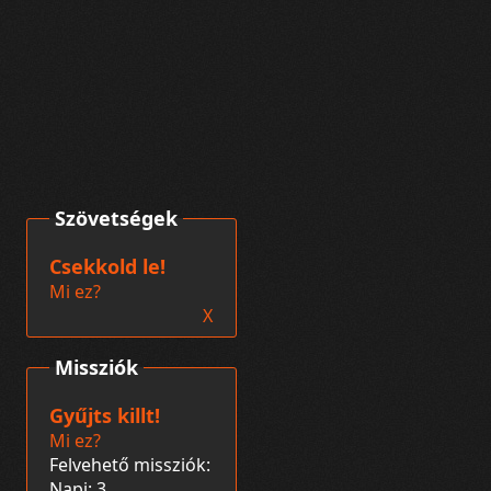
Szövetségek
Csekkold le!
Mi ez?
X
Missziók
Gyűjts killt!
Mi ez?
Felvehető missziók:
Napi: 3