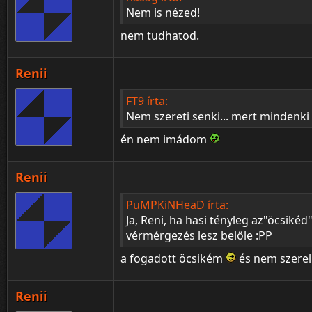
Nem is nézed!
nem tudhatod.
Renii
FT9 írta:
Nem szereti senki... mert mindenki
én nem imádom
Renii
PuMPKiNHeaD írta:
Ja, Reni, ha hasi tényleg az"öcsik
vérmérgezés lesz belőle :PP
a fogadott öcsikém
és nem szere
Renii