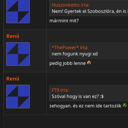
Huszonketto írta:
Nem! Gyertek el Szoboszlóra, én is 
mármint mit?
Renii
*ThePower* írta:
nem fogunk nyugi xd
pedig jobb lenne
Renii
FT9 írta:
Szóval hogy is van ez? :$
sehogyan. és ez nem ide tartoziik