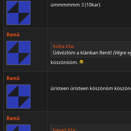
ümmmmmm :I (10kar)
Renii
Kolta írta:
Üdvözlöm a klánban Renit!
(Végre eg
köszönööm.
Renii
úristeen úristeen köszönöm köszön
Renii
hasag írta: