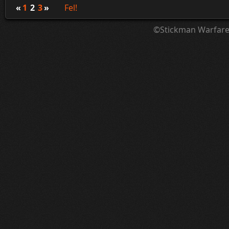
«
1
2
3
»
Fel!
©Stickman Warfar