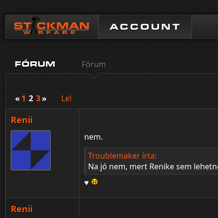
ACCOUNT
Fórum
FÓRUM
«
1
2
3
»
Le!
Renii
nem.
Troublemaker írta:
Na jó nem, mert Renike sem lehet
♥
Renii