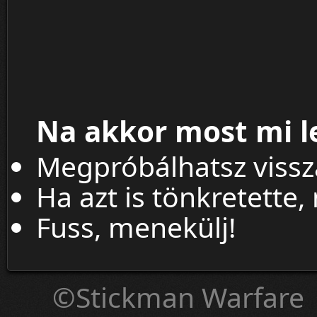
Na akkor most mi l
Megpróbálhatsz viss
Ha azt is tönkretette,
Fuss, menekülj!
©Stickman Warfare