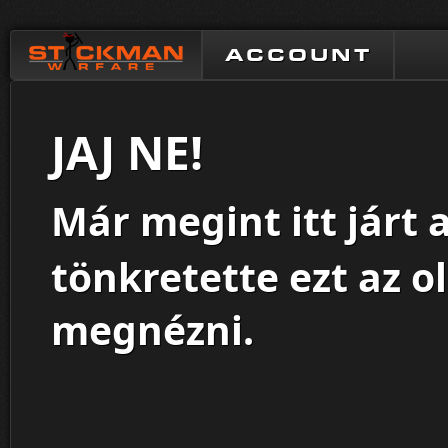
ACCOUNT
JAJ NE!
Már megint itt járt 
tönkretette ezt az o
megnézni.