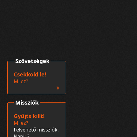
Szövetségek
Csekkold le!
Mi ez?
X
Missziók
Gyűjts killt!
Mi ez?
Felvehető missziók:
Napi: 3