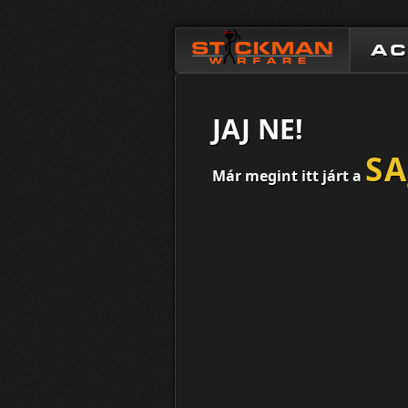
A
JAJ NE!
S
Már megint itt járt a