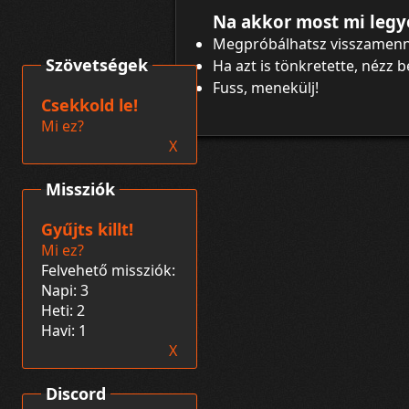
Na akkor most mi legy
Megpróbálhatsz visszamenn
Szövetségek
Ha azt is tönkretette, nézz 
Fuss, menekülj!
Csekkold le!
Mi ez?
X
Missziók
Gyűjts killt!
Mi ez?
Felvehető missziók:
Napi: 3
Heti: 2
Havi: 1
X
Discord