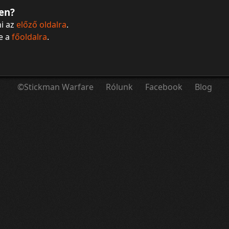
en?
i az
előző oldalra
.
be a
főoldalra
.
©Stickman Warfare
Rólunk
Facebook
Blog