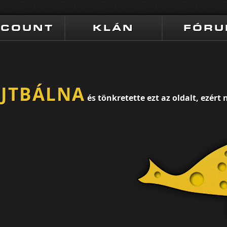
CCOUNT
KLÁN
FÓR
AJTBÁLNA
és tönkretette ezt az oldalt, ezér