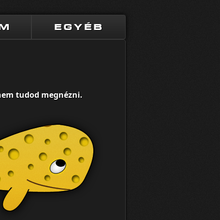
UM
EGYÉB
t nem tudod megnézni.