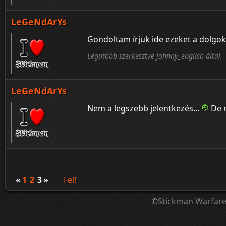
LeGeNdArYs
Gondoltam írjuk ide ezeket a dolgok
Legutóbb szerkesztve johnny_english által.
LeGeNdArYs
Nem a legszebb jelentkezés...
De m
«
1
2
3
»
Fel!
©Stickman Warfar