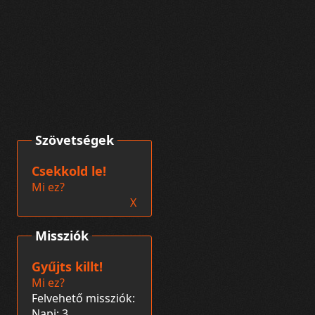
Szövetségek
Csekkold le!
Mi ez?
X
Missziók
Gyűjts killt!
Mi ez?
Felvehető missziók:
Napi: 3