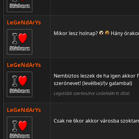
LeGeNdArYs
Mikor lesz holnap?
Hány órako
LeGeNdArYs
Nembiztos leszek de ha igen akkor 
szerónevet! (levélbe)/(v galambal)
Legutóbb szerkesztve LeGeNdArYs által.
LeGeNdArYs
Csak ne 6kor akkor városba szoktam 