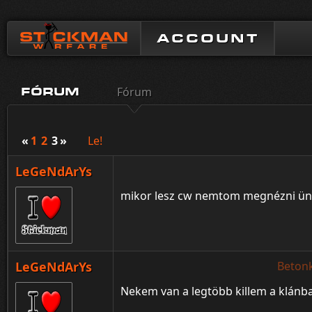
ACCOUNT
Fórum
FÓRUM
«
1
2
3
»
Le!
LeGeNdArYs
mikor lesz cw nemtom megnézni ünete
LeGeNdArYs
Beton
Nekem van a legtöbb killem a klánba FUCK 