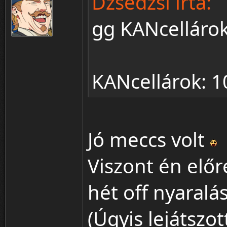
Dzsedzsi írta:
gg KANcelláro
KANcellárok: 1
Jó meccs volt
Viszont én elő
hét off nyaralá
(Úgyis lejátszo