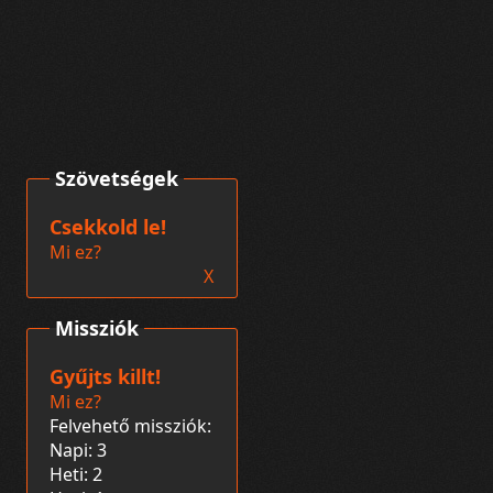
Szövetségek
Csekkold le!
Mi ez?
X
Missziók
Gyűjts killt!
Mi ez?
Felvehető missziók:
Napi: 3
Heti: 2