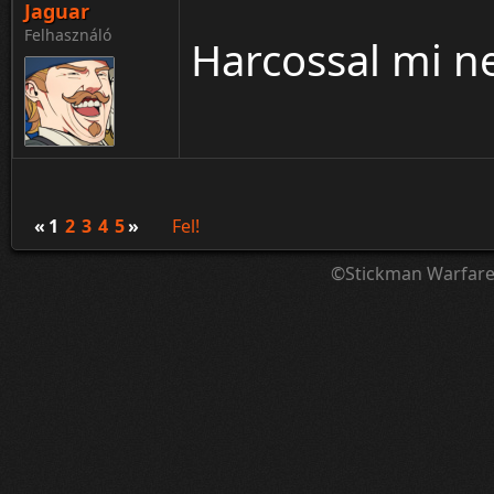
Jaguar
Felhasználó
Harcossal mi n
«
1
2
3
4
5
»
Fel!
©Stickman Warfar