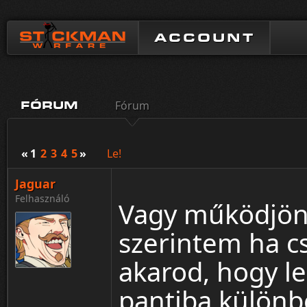
ACCOUNT
Fórum
FÓRUM
«
1
2
3
4
5
»
Le!
Jaguar
Felhasználó
Vagy működjön
szerintem ha c
akarod, hogy l
pantiba különb