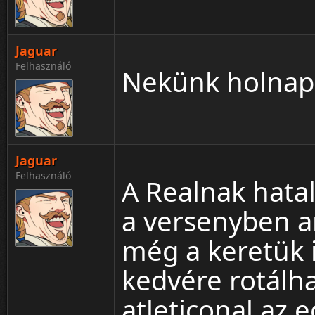
Jaguar
Felhasználó
Nekünk holnap 
Jaguar
Felhasználó
A Realnak hata
a versenyben a
még a keretük i
kedvére rotálha
atleticonal az