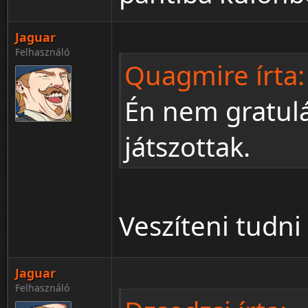
Jaguar
Felhasználó
Quagmire írta:
Én nem gratulá
játszottak.
Veszíteni tudni
Jaguar
Felhasználó