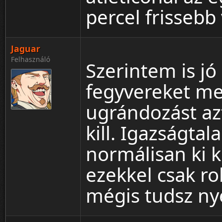
percel frissebb 
Jaguar
Felhasználó
Szerintem is jó
fegyvereket m
ugrándozást azt
kill. Igazságtal
normálisan ki k
ezekkel csak r
mégis tudsz ny