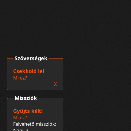
Szövetségek
Csekkold le!
Mi ez?
X
Missziók
Gyűjts killt!
Mi ez?
Felvehető missziók:
Napi: 3