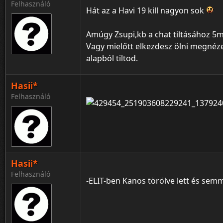
Felhasználó
Hát az a Havi 19 kill nagyon sok
Amúgy Zsupi,kb a chat tiltásához 5m
Vagy mielőtt elkezdesz ölni megnéze
alapból tiltod.
Hasii*
Felhasználó
Hasii*
Felhasználó
-ELIT-ben Kanos törölve lett és semm